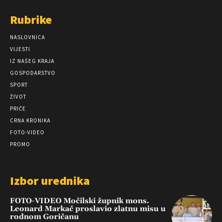
Rubrike
NASLOVNICA
VIJESTI
IZ NAŠEG KRAJA
GOSPODARSTVO
SPORT
ŽIVOT
PRIČE
CRNA KRONIKA
FOTO-VIDEO
PROMO
Izbor urednika
FOTO-VIDEO Močilski župnik mons.
Leonard Markač proslavio zlatnu misu u
rodnom Goričanu