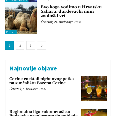
IZ NAŠEG KRAJA
Evo koga vodimo u Hrvatsku
Saharu, đurđevački mini
zoološki vrt
Četvrtak, 21. studenoga 2024.
PROMO
1
2
3
Najnovije objave
Cerine cocktail night ovog petka
na sunčalištu Bazena Cerine
Četvrtak, 6. kolovoza 2026.
Regionalna liga rukometašica:
Podravka preokretom do pobjede