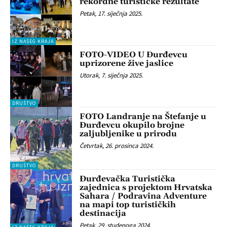
rekordne turističke rezultate
Petak, 17. siječnja 2025.
IZ NAŠEG KRAJA
FOTO-VIDEO U Đurđevcu
uprizorene žive jaslice
Utorak, 7. siječnja 2025.
DRUŠTVO
FOTO Landranje na Štefanje u
Đurđevcu okupilo brojne
zaljubljenike u prirodu
Četvrtak, 26. prosinca 2024.
DRUŠTVO
Đurđevačka Turistička
zajednica s projektom Hrvatska
Sahara / Podravina Adventure
na mapi top turističkih
destinacija
Petak, 29. studenoga 2024.