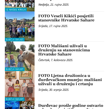
Nedjelja, 21. rujna 2025.
IZ NAŠEG KRAJA
FOTO Veseli Kikići posjetili
stanovnike Hrvatske Sahare
Srijeda, 17. rujna 2025.
DJEČJI SVIJET
FOTO Mališani uživali u
druženju sa stanovnicima
Hrvatske Sahare
Četvrtak, 7. kolovoza 2025.
DJEČJI SVIJET
FOTO Ljetna družionica u
đurđevačkom muzeju: mališani
uživali u druženju i crtanju
Srijeda, 30. srpnja 2025.
DJEČJI SVIJET
Đurđevac prošle godine ostvario