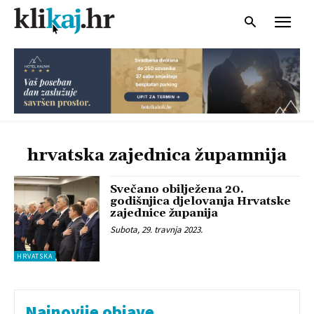
hrvatska zajednica župamnija
Svečano obilježena 20.
godišnjica djelovanja Hrvatske
zajednice županija
Subota, 29. travnja 2023.
HRVATSKA
Najnovije objave