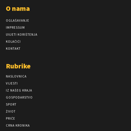
O nama
OGLAŠAVANJE
IMPRESSUM
UVJETI KORIŠTENJA
KOLAČIĆI
KONTAKT
Rubrike
NASLOVNICA
VIJESTI
IZ NAŠEG KRAJA
GOSPODARSTVO
SPORT
ŽIVOT
PRIČE
CRNA KRONIKA