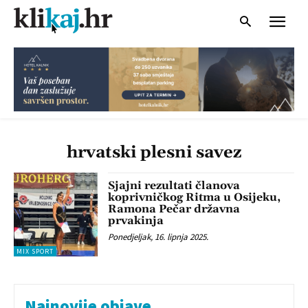
hrvatski plesni savez
Sjajni rezultati članova
koprivničkog Ritma u Osijeku,
Ramona Pečar državna
prvakinja
Ponedjeljak, 16. lipnja 2025.
MIX SPORT
Najnovije objave