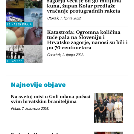
zagorju veća je od 30 milijuna
kuna, župan Kolar predlaže
vraćanje protugradnih raketa
Utorak, 7. lipnja 2022.
IZ NAŠEG KRAJA
Katastrofa: Ogromna količina
tuče pala na Sloveniju i
Hrvatsko zagorje, nanosi su bili i
po 70 centimetara
Četvrtak, 2. lipnja 2022.
HRVATSKA
Najnovije objave
Na svetoj misi u Goli odana počast
svim hrvatskim braniteljima
Petak, 7. kolovoza 2026.