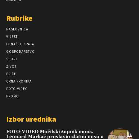
Rubrike
NASLOVNICA
VIJESTI
IZ NAŠEG KRAJA
GOSPODARSTVO
SPORT
ŽIVOT
PRIČE
CRNA KRONIKA
FOTO-VIDEO
PROMO
Izbor urednika
FOTO-VIDEO Močilski župnik mons.
Leonard Markač proslavio zlatnu misu u