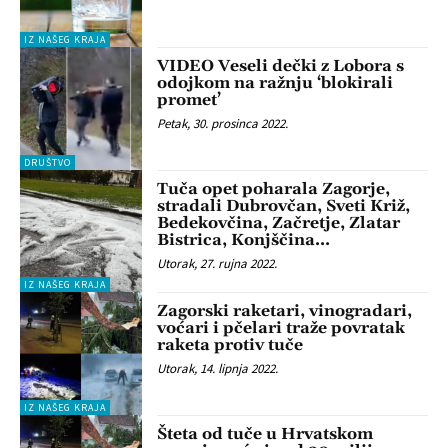
IZ NAŠEG KRAJA
VIDEO Veseli dečki z Lobora s
odojkom na ražnju ‘blokirali
promet’
Petak, 30. prosinca 2022.
DRUŠTVO
Tuča opet poharala Zagorje,
stradali Dubrovčan, Sveti Križ,
Bedekovčina, Začretje, Zlatar
Bistrica, Konjščina…
Utorak, 27. rujna 2022.
IZ NAŠEG KRAJA
Zagorski raketari, vinogradari,
voćari i pčelari traže povratak
raketa protiv tuče
Utorak, 14. lipnja 2022.
IZ NAŠEG KRAJA
Šteta od tuče u Hrvatskom