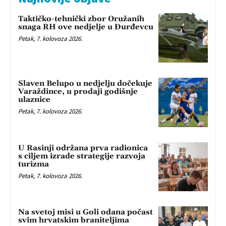
Taktičko-tehnički zbor Oružanih
snaga RH ove nedjelje u Đurđevcu
Petak, 7. kolovoza 2026.
Slaven Belupo u nedjelju dočekuje
Varaždince, u prodaji godišnje
ulaznice
Petak, 7. kolovoza 2026.
U Rasinji održana prva radionica
s ciljem izrade strategije razvoja
turizma
Petak, 7. kolovoza 2026.
Na svetoj misi u Goli odana počast
svim hrvatskim braniteljima