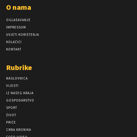
O nama
OGLAŠAVANJE
IMPRESSUM
UVJETI KORIŠTENJA
KOLAČIĆI
KONTAKT
Rubrike
NASLOVNICA
VIJESTI
IZ NAŠEG KRAJA
GOSPODARSTVO
SPORT
ŽIVOT
PRIČE
CRNA KRONIKA