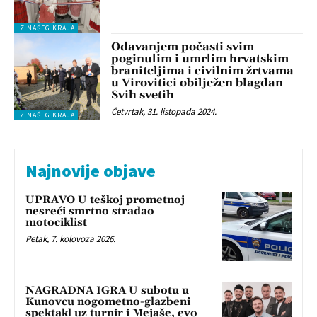
IZ NAŠEG KRAJA
Odavanjem počasti svim
poginulim i umrlim hrvatskim
braniteljima i civilnim žrtvama
u Virovitici obilježen blagdan
Svih svetih
Četvrtak, 31. listopada 2024.
IZ NAŠEG KRAJA
Najnovije objave
UPRAVO U teškoj prometnoj
nesreći smrtno stradao
motociklist
Petak, 7. kolovoza 2026.
NAGRADNA IGRA U subotu u
Kunovcu nogometno-glazbeni
spektakl uz turnir i Mejaše, evo