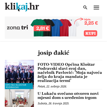
josip đakić
FOTO-VIDEO Općina Kloštar
Podravski slavi svoj dan,
načelnik Pavlović: ‘Moja najveća
želja do kraja mandata je
realizacija termi’
OPĆINA KLOŠTAR
Petak, 22. svibnja 2026.
PODRAVSKI
U Lukaču svečano otvoren novi
mjesni dom s uređenim trgom
Subota, 26. travnja 2025.