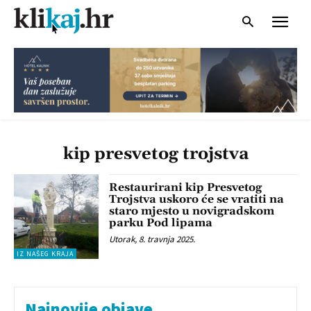
kip presvetog trojstva
Restaurirani kip Presvetog
Trojstva uskoro će se vratiti na
staro mjesto u novigradskom
parku Pod lipama
Utorak, 8. travnja 2025.
IZ NAŠEG KRAJA
Najnovije objave