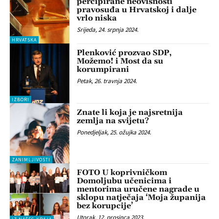
percipirane neovisnosti
pravosuđa u Hrvatskoj i dalje
vrlo niska
Srijeda, 24. srpnja 2024.
HRVATSKA
Plenković prozvao SDP,
Možemo! i Most da su
korumpirani
Petak, 26. travnja 2024.
IZBORI
Znate li koja je najsretnija
zemlja na svijetu?
Ponedjeljak, 25. ožujka 2024.
ZANIMLJIVOSTI
FOTO U koprivničkom
Domoljubu učenicima i
mentorima uručene nagrade u
sklopu natječaja ‘Moja županija
bez korupcije’
Utorak, 12. prosinca 2023.