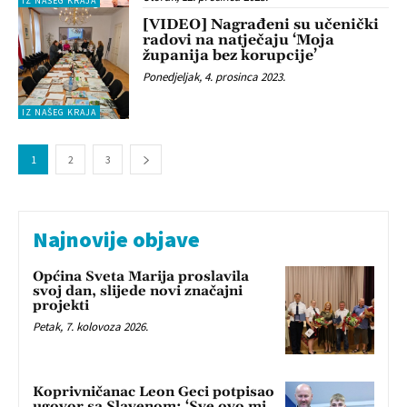
IZ NAŠEG KRAJA
[VIDEO] Nagrađeni su učenički
radovi na natječaju ‘Moja
županija bez korupcije’
Ponedjeljak, 4. prosinca 2023.
IZ NAŠEG KRAJA
1
2
3
Najnovije objave
Općina Sveta Marija proslavila
svoj dan, slijede novi značajni
projekti
Petak, 7. kolovoza 2026.
Koprivničanac Leon Geci potpisao
ugovor sa Slavenom: ‘Sve ovo mi