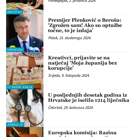
Ponedjeljak, 2. prosinca 2024.
DRUŠTVO
Premijer Plenković o Berošu:
‘Zgrožen sam! Ako su optužbe
točne, to je izdaja’
Petak, 15. studenoga 2024.
HRVATSKA
Kreativci, prijavite se na
natječaj ‘Moja županija bez
korupcije’
Srijeda, 9. listopada 2024.
IZ NAŠEG KRAJA
U posljednjih desetak godina iz
Hrvatske je iselilo 1214 liječnika
Četvrtak, 29. kolovoza 2024.
ZDRAVLJE
Europska komisija: Razina