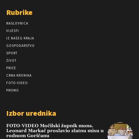
Rubrike
NASLOVNICA
VIJESTI
IZ NAŠEG KRAJA
GOSPODARSTVO
SPORT
ŽIVOT
PRIČE
CRNA KRONIKA
FOTO-VIDEO
PROMO
Izbor urednika
FOTO-VIDEO Močilski župnik mons.
Leonard Markač proslavio zlatnu misu u
rodnom Goričanu