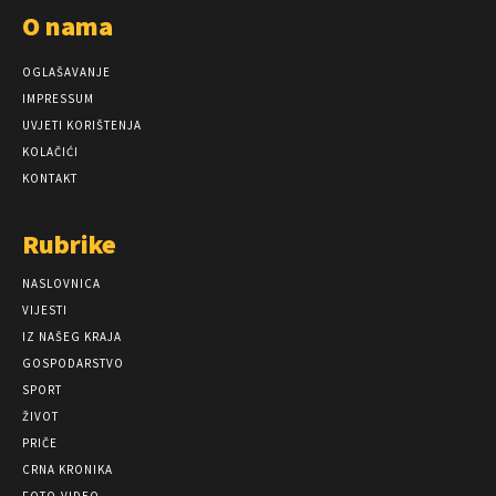
O nama
OGLAŠAVANJE
IMPRESSUM
UVJETI KORIŠTENJA
KOLAČIĆI
KONTAKT
Rubrike
NASLOVNICA
VIJESTI
IZ NAŠEG KRAJA
GOSPODARSTVO
SPORT
ŽIVOT
PRIČE
CRNA KRONIKA