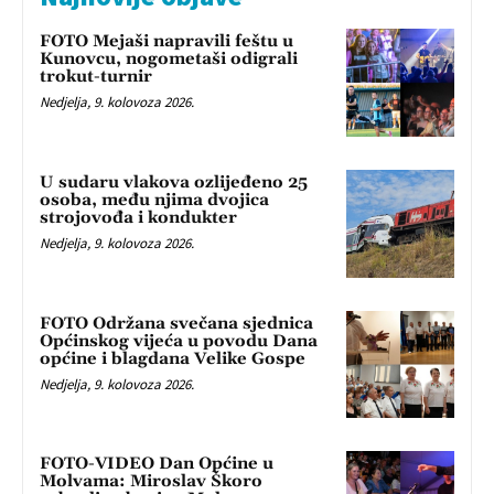
FOTO Mejaši napravili feštu u
Kunovcu, nogometaši odigrali
trokut-turnir
Nedjelja, 9. kolovoza 2026.
U sudaru vlakova ozlijeđeno 25
osoba, među njima dvojica
strojovođa i kondukter
Nedjelja, 9. kolovoza 2026.
FOTO Održana svečana sjednica
Općinskog vijeća u povodu Dana
općine i blagdana Velike Gospe
Nedjelja, 9. kolovoza 2026.
FOTO-VIDEO Dan Općine u
Molvama: Miroslav Škoro