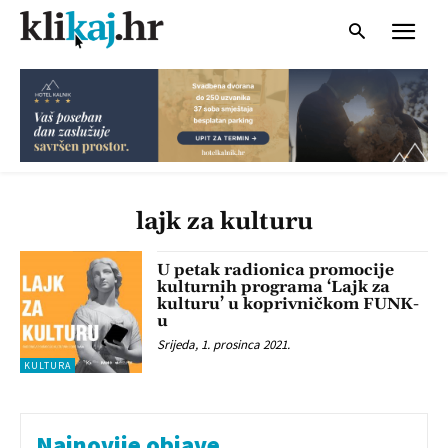
lajk za kulturu
U petak radionica promocije
kulturnih programa ‘Lajk za
kulturu’ u koprivničkom FUNK-
u
Srijeda, 1. prosinca 2021.
KULTURA
Najnovije objave