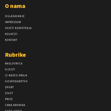
O nama
OGLAŠAVANJE
IMPRESSUM
UVJETI KORIŠTENJA
KOLAČIĆI
KONTAKT
Rubrike
NASLOVNICA
VIJESTI
IZ NAŠEG KRAJA
GOSPODARSTVO
SPORT
ŽIVOT
PRIČE
CRNA KRONIKA