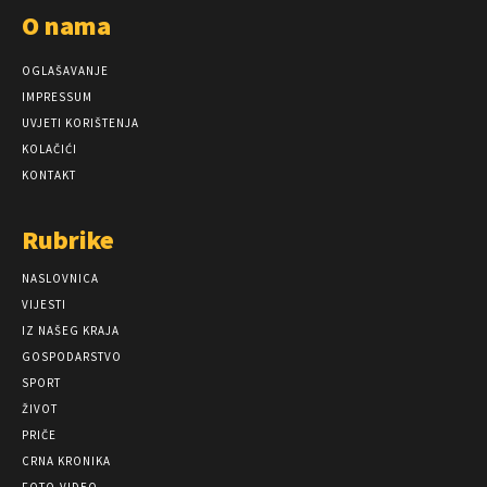
O nama
OGLAŠAVANJE
IMPRESSUM
UVJETI KORIŠTENJA
KOLAČIĆI
KONTAKT
Rubrike
NASLOVNICA
VIJESTI
IZ NAŠEG KRAJA
GOSPODARSTVO
SPORT
ŽIVOT
PRIČE
CRNA KRONIKA