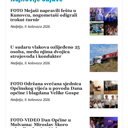
FOTO Mejaši napravili feštu u
Kunovcu, nogometaši odigrali
trokut-turnir
Nedjelja, 9. kolovoza 2026.
U sudaru vlakova ozlijeđeno 25
osoba, među njima dvojica
strojovođa i kondukter
Nedjelja, 9. kolovoza 2026.
FOTO Održana svečana sjednica
Općinskog vijeća u povodu Dana
općine i blagdana Velike Gospe
Nedjelja, 9. kolovoza 2026.
FOTO-VIDEO Dan Općine u
Molvama: Miroslav Škoro