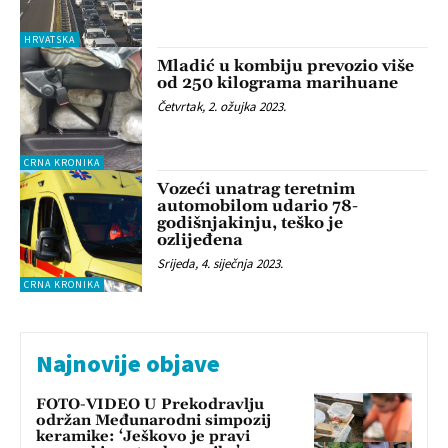
HRVATSKA
Mladić u kombiju prevozio više
od 250 kilograma marihuane
Četvrtak, 2. ožujka 2023.
CRNA KRONIKA
Vozeći unatrag teretnim
automobilom udario 78-
godišnjakinju, teško je
ozlijeđena
Srijeda, 4. siječnja 2023.
CRNA KRONIKA
Najnovije objave
FOTO-VIDEO U Prekodravlju
održan Međunarodni simpozij
keramike: ‘Ješkovo je pravi