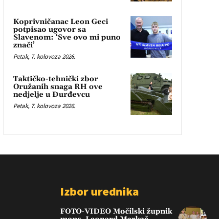
Koprivničanac Leon Geci
potpisao ugovor sa
Slavenom: ‘Sve ovo mi puno
znači’
Petak, 7. kolovoza 2026.
Taktičko-tehnički zbor
Oružanih snaga RH ove
nedjelje u Đurđevcu
Petak, 7. kolovoza 2026.
Izbor urednika
FOTO-VIDEO Močilski župnik