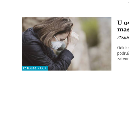
U o
mas
Klikaj.h
Odluko
područ
zatvor
IZ NAŠEG KRAJA