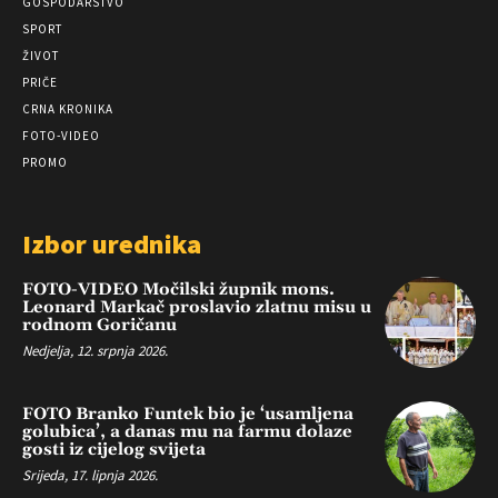
GOSPODARSTVO
SPORT
ŽIVOT
PRIČE
CRNA KRONIKA
FOTO-VIDEO
PROMO
Izbor urednika
FOTO-VIDEO Močilski župnik mons.
Leonard Markač proslavio zlatnu misu u
rodnom Goričanu
Nedjelja, 12. srpnja 2026.
FOTO Branko Funtek bio je ‘usamljena
golubica’, a danas mu na farmu dolaze
gosti iz cijelog svijeta
Srijeda, 17. lipnja 2026.