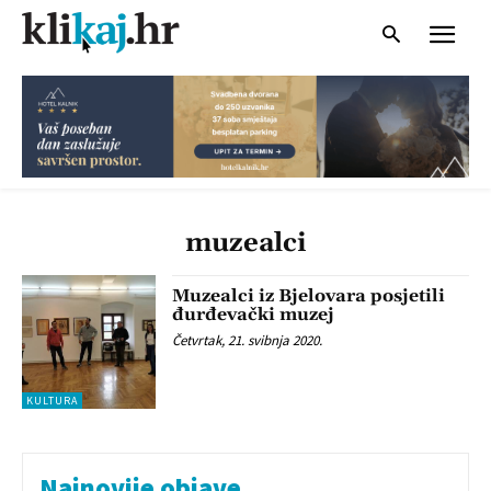
muzealci
Muzealci iz Bjelovara posjetili
đurđevački muzej
Četvrtak, 21. svibnja 2020.
KULTURA
Najnovije objave