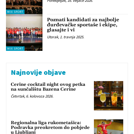
Ponedjeljak, 16. veljače 2026.
MIX SPORT
Poznati kandidati za najbolje
đurđevačke sportaše i ekipe,
glasajte i vi
Utorak, 1. travnja 2025.
MIX SPORT
Najnovije objave
Cerine cocktail night ovog petka
na sunčalištu Bazena Cerine
Četvrtak, 6. kolovoza 2026.
Regionalna liga rukometašica:
Podravka preokretom do pobjede
u Ljubljani