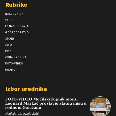
Rubrike
NASLOVNICA
VIJESTI
IZ NAŠEG KRAJA
GOSPODARSTVO
SPORT
ŽIVOT
PRIČE
CRNA KRONIKA
FOTO-VIDEO
PROMO
Izbor urednika
FOTO-VIDEO Močilski župnik mons.
Leonard Markač proslavio zlatnu misu u
rodnom Goričanu
Nedjelja, 12. srpnja 2026.