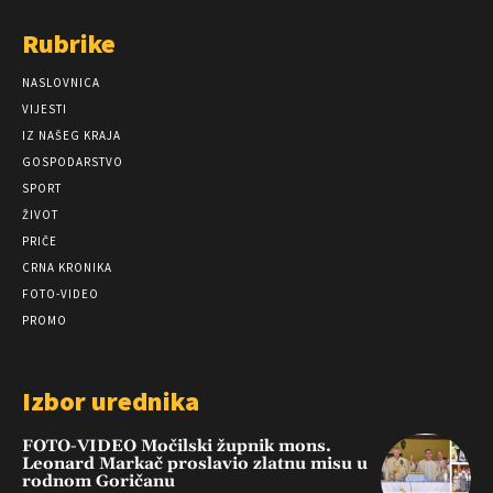
Rubrike
NASLOVNICA
VIJESTI
IZ NAŠEG KRAJA
GOSPODARSTVO
SPORT
ŽIVOT
PRIČE
CRNA KRONIKA
FOTO-VIDEO
PROMO
Izbor urednika
FOTO-VIDEO Močilski župnik mons.
Leonard Markač proslavio zlatnu misu u
rodnom Goričanu