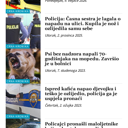
Ponedjeljak, 9. veljače 2026.
CRNA KRONIKA
Policija: Časna sestra je lagala o
napadu na ulici. Kupila je nož i
ozlijedila samu sebe
Utorak, 2. prosinca 2025.
CRNA KRONIKA
Psi bez nadzora napali 70-
godišnjaka na mopedu. Završio
je u bolnici
Utorak, 7. studenoga 2023.
CRNA KRONIKA
Ispred kafića napao djevojku i
teško je ozlijedio, policija ga je
uspjela pronaći
Četvrtak, 2. ožujka 2023.
CRNA KRONIKA
Policajci pronašli maloljetnike