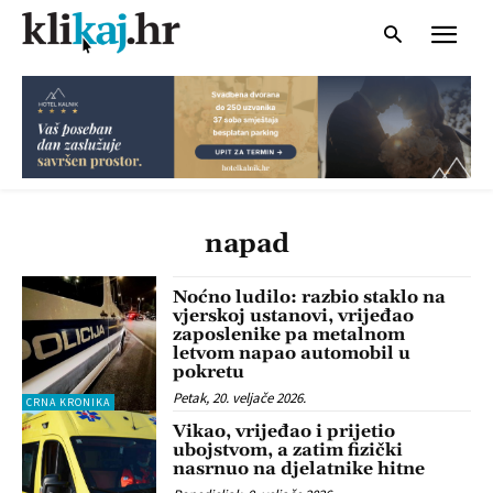
napad
Noćno ludilo: razbio staklo na
vjerskoj ustanovi, vrijeđao
zaposlenike pa metalnom
letvom napao automobil u
pokretu
Petak, 20. veljače 2026.
CRNA KRONIKA
Vikao, vrijeđao i prijetio
ubojstvom, a zatim fizički
nasrnuo na djelatnike hitne