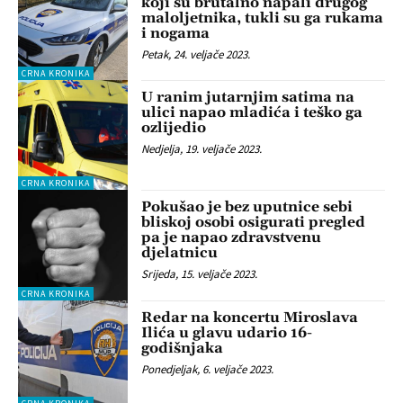
koji su brutalno napali drugog
maloljetnika, tukli su ga rukama
i nogama
Petak, 24. veljače 2023.
CRNA KRONIKA
U ranim jutarnjim satima na
ulici napao mladića i teško ga
ozlijedio
Nedjelja, 19. veljače 2023.
CRNA KRONIKA
Pokušao je bez uputnice sebi
bliskoj osobi osigurati pregled
pa je napao zdravstvenu
djelatnicu
Srijeda, 15. veljače 2023.
CRNA KRONIKA
Redar na koncertu Miroslava
Ilića u glavu udario 16-
godišnjaka
Ponedjeljak, 6. veljače 2023.