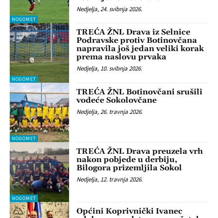
Nedjelja, 24. svibnja 2026.
NOGOMET
TREĆA ŽNL Drava iz Selnice
Podravske protiv Botinovčana
napravila još jedan veliki korak
prema naslovu prvaka
Nedjelja, 10. svibnja 2026.
NOGOMET
TREĆA ŽNL Botinovčani srušili
vodeće Sokolovčane
Nedjelja, 26. travnja 2026.
NOGOMET
TREĆA ŽNL Drava preuzela vrh
nakon pobjede u derbiju,
Bilogora prizemljila Sokol
Nedjelja, 12. travnja 2026.
NOGOMET
Općini Koprivnički Ivanec