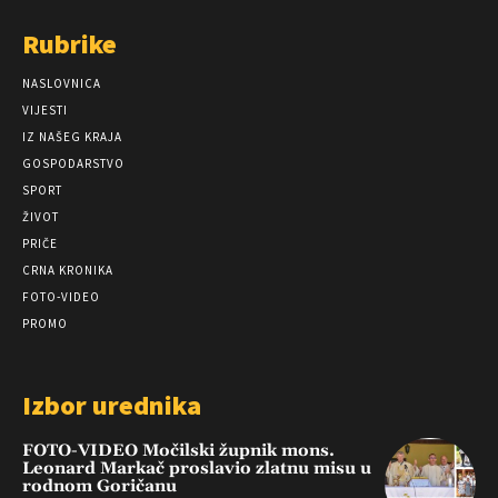
Rubrike
NASLOVNICA
VIJESTI
IZ NAŠEG KRAJA
GOSPODARSTVO
SPORT
ŽIVOT
PRIČE
CRNA KRONIKA
FOTO-VIDEO
PROMO
Izbor urednika
FOTO-VIDEO Močilski župnik mons.
Leonard Markač proslavio zlatnu misu u
rodnom Goričanu