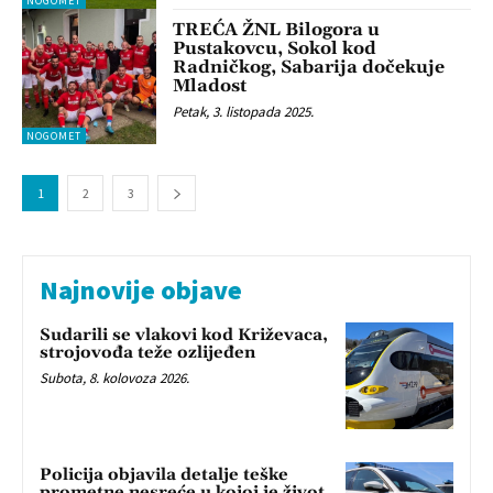
NOGOMET
TREĆA ŽNL Bilogora u
Pustakovcu, Sokol kod
Radničkog, Sabarija dočekuje
Mladost
Petak, 3. listopada 2025.
NOGOMET
1
2
3
Najnovije objave
Sudarili se vlakovi kod Križevaca,
strojovođa teže ozlijeđen
Subota, 8. kolovoza 2026.
Policija objavila detalje teške
prometne nesreće u kojoj je život