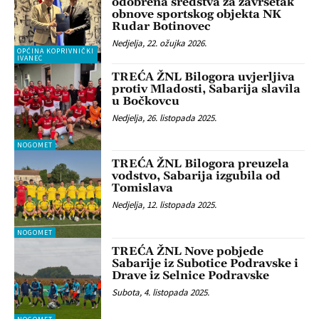
odobrena sredstva za završetak
obnove sportskog objekta NK
Rudar Botinovec
Nedjelja, 22. ožujka 2026.
OPĆINA KOPRIVNIČKI
IVANEC
TREĆA ŽNL Bilogora uvjerljiva
protiv Mladosti, Sabarija slavila
u Bočkovcu
Nedjelja, 26. listopada 2025.
NOGOMET
TREĆA ŽNL Bilogora preuzela
vodstvo, Sabarija izgubila od
Tomislava
Nedjelja, 12. listopada 2025.
NOGOMET
TREĆA ŽNL Nove pobjede
Sabarije iz Subotice Podravske i
Drave iz Selnice Podravske
Subota, 4. listopada 2025.