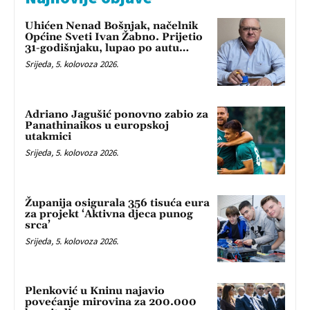
Uhićen Nenad Bošnjak, načelnik
Općine Sveti Ivan Žabno. Prijetio
31-godišnjaku, lupao po autu…
Srijeda, 5. kolovoza 2026.
Adriano Jagušić ponovno zabio za
Panathinaikos u europskoj
utakmici
Srijeda, 5. kolovoza 2026.
Županija osigurala 356 tisuća eura
za projekt ‘Aktivna djeca punog
srca’
Srijeda, 5. kolovoza 2026.
Plenković u Kninu najavio
povećanje mirovina za 200.000