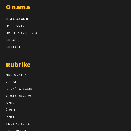
O nama
OGLAŠAVANJE
IMPRESSUM
UVJETI KORIŠTENJA
KOLAČIĆI
KONTAKT
Rubrike
NASLOVNICA
VIJESTI
IZ NAŠEG KRAJA
GOSPODARSTVO
SPORT
ŽIVOT
PRIČE
CRNA KRONIKA