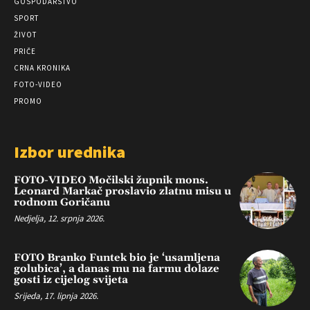
GOSPODARSTVO
SPORT
ŽIVOT
PRIČE
CRNA KRONIKA
FOTO-VIDEO
PROMO
Izbor urednika
FOTO-VIDEO Močilski župnik mons.
Leonard Markač proslavio zlatnu misu u
rodnom Goričanu
Nedjelja, 12. srpnja 2026.
FOTO Branko Funtek bio je ‘usamljena
golubica’, a danas mu na farmu dolaze
gosti iz cijelog svijeta
Srijeda, 17. lipnja 2026.