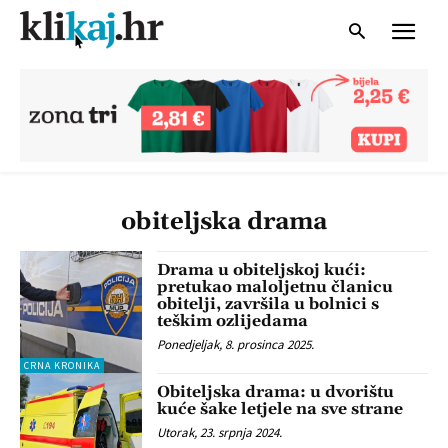
obiteljska drama
Drama u obiteljskoj kući:
pretukao maloljetnu članicu
obitelji, završila u bolnici s
teškim ozlijedama
Ponedjeljak, 8. prosinca 2025.
CRNA KRONIKA
Obiteljska drama: u dvorištu
kuće šake letjele na sve strane
Utorak, 23. srpnja 2024.