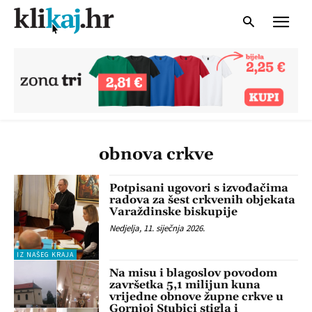
obnova crkve
Potpisani ugovori s izvođačima
radova za šest crkvenih objekata
Varaždinske biskupije
Nedjelja, 11. siječnja 2026.
IZ NAŠEG KRAJA
Na misu i blagoslov povodom
završetka 5,1 milijun kuna
vrijedne obnove župne crkve u
Gornjoj Stubici stigla i