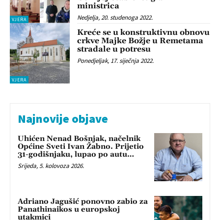
ministrica
Nedjelja, 20. studenoga 2022.
VJERA
Kreće se u konstruktivnu obnovu
crkve Majke Božje u Remetama
stradale u potresu
Ponedjeljak, 17. siječnja 2022.
VJERA
Najnovije objave
Uhićen Nenad Bošnjak, načelnik
Općine Sveti Ivan Žabno. Prijetio
31-godišnjaku, lupao po autu…
Srijeda, 5. kolovoza 2026.
Adriano Jagušić ponovno zabio za
Panathinaikos u europskoj
utakmici