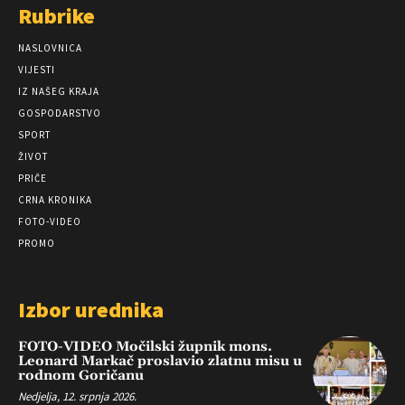
Rubrike
NASLOVNICA
VIJESTI
IZ NAŠEG KRAJA
GOSPODARSTVO
SPORT
ŽIVOT
PRIČE
CRNA KRONIKA
FOTO-VIDEO
PROMO
Izbor urednika
FOTO-VIDEO Močilski župnik mons.
Leonard Markač proslavio zlatnu misu u
rodnom Goričanu
Nedjelja, 12. srpnja 2026.