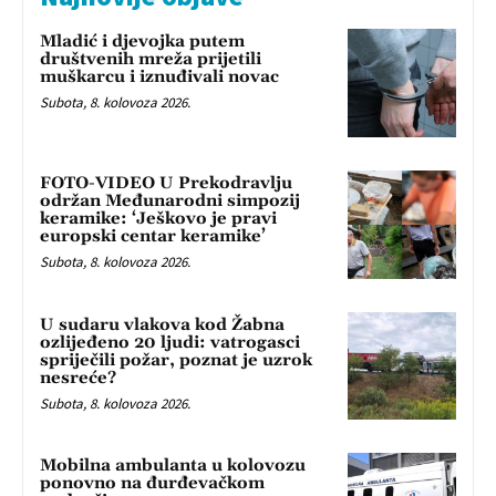
Mladić i djevojka putem
društvenih mreža prijetili
muškarcu i iznuđivali novac
Subota, 8. kolovoza 2026.
FOTO-VIDEO U Prekodravlju
održan Međunarodni simpozij
keramike: ‘Ješkovo je pravi
europski centar keramike’
Subota, 8. kolovoza 2026.
U sudaru vlakova kod Žabna
ozlijeđeno 20 ljudi: vatrogasci
spriječili požar, poznat je uzrok
nesreće?
Subota, 8. kolovoza 2026.
Mobilna ambulanta u kolovozu
ponovno na đurđevačkom