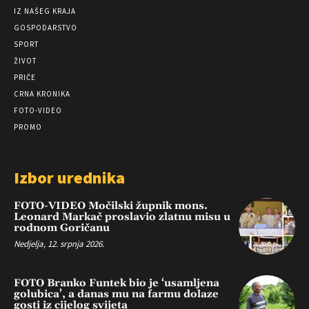
IZ NAŠEG KRAJA
GOSPODARSTVO
SPORT
ŽIVOT
PRIČE
CRNA KRONIKA
FOTO-VIDEO
PROMO
Izbor urednika
FOTO-VIDEO Močilski župnik mons.
Leonard Markač proslavio zlatnu misu u
rodnom Goričanu
Nedjelja, 12. srpnja 2026.
FOTO Branko Funtek bio je ‘usamljena
golubica’, a danas mu na farmu dolaze
gosti iz cijelog svijeta