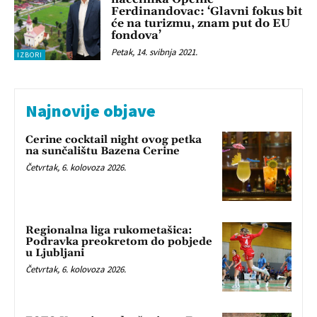
Ferdinandovac: ‘Glavni fokus bit
će na turizmu, znam put do EU
fondova’
Petak, 14. svibnja 2021.
IZBORI
Najnovije objave
Cerine cocktail night ovog petka
na sunčalištu Bazena Cerine
Četvrtak, 6. kolovoza 2026.
Regionalna liga rukometašica:
Podravka preokretom do pobjede
u Ljubljani
Četvrtak, 6. kolovoza 2026.