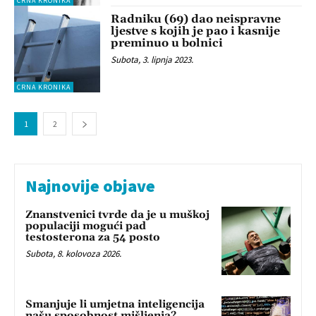
CRNA KRONIKA
Radniku (69) dao neispravne
ljestve s kojih je pao i kasnije
preminuo u bolnici
Subota, 3. lipnja 2023.
CRNA KRONIKA
1
2
Najnovije objave
Znanstvenici tvrde da je u muškoj
populaciji mogući pad
testosterona za 54 posto
Subota, 8. kolovoza 2026.
Smanjuje li umjetna inteligencija
našu sposobnost mišljenja?