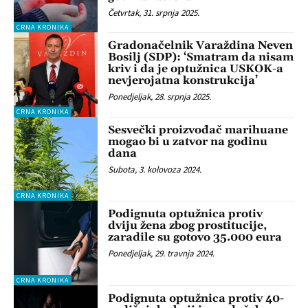
Četvrtak, 31. srpnja 2025.
CRNA KRONIKA
Gradonačelnik Varaždina Neven
Bosilj (SDP): ‘Smatram da nisam
kriv i da je optužnica USKOK-a
nevjerojatna konstrukcija’
Ponedjeljak, 28. srpnja 2025.
CRNA KRONIKA
Sesvečki proizvođač marihuane
mogao bi u zatvor na godinu
dana
Subota, 3. kolovoza 2024.
CRNA KRONIKA
Podignuta optužnica protiv
dviju žena zbog prostitucije,
zaradile su gotovo 35.000 eura
Ponedjeljak, 29. travnja 2024.
CRNA KRONIKA
Podignuta optužnica protiv 40-