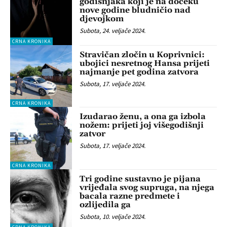
godišnjaka koji je na dočeku
nove godine bludničio nad
djevojkom
Subota, 24. veljače 2024.
CRNA KRONIKA
Stravičan zločin u Koprivnici:
ubojici nesretnog Hansa prijeti
najmanje pet godina zatvora
Subota, 17. veljače 2024.
CRNA KRONIKA
Izudarao ženu, a ona ga izbola
nožem: prijeti joj višegodišnji
zatvor
Subota, 17. veljače 2024.
CRNA KRONIKA
Tri godine sustavno je pijana
vrijeđala svog supruga, na njega
bacala razne predmete i
ozlijedila ga
Subota, 10. veljače 2024.