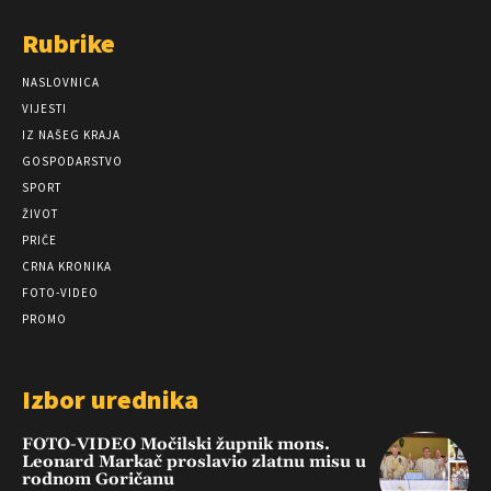
Rubrike
NASLOVNICA
VIJESTI
IZ NAŠEG KRAJA
GOSPODARSTVO
SPORT
ŽIVOT
PRIČE
CRNA KRONIKA
FOTO-VIDEO
PROMO
Izbor urednika
FOTO-VIDEO Močilski župnik mons.
Leonard Markač proslavio zlatnu misu u
rodnom Goričanu