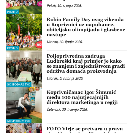
Petak, 10. srpnja 2026.
PROMO
Robin Family Day ovog vikenda
u Koprivnici uz napuhance,
obiteljsku olimpijadu i glazbene
nastupe
Utorak, 30. lipnja 2026.
PROMO
Poljoprivredna zadruga
Ludbreški kraj primjer je kako
se znanjem i zajedništvom gradi
održiva domaća proizvodnja
Utorak, 5. svibnja 2026.
GOSPODARSTVO
Koprivničanac Igor Šimunić
među 100 najutjecajnijih
direktora marketinga u regiji
Četvrtak, 30. travnja 2026.
GOSPODARSTVO
FOTO Virje se pretvara u pravu