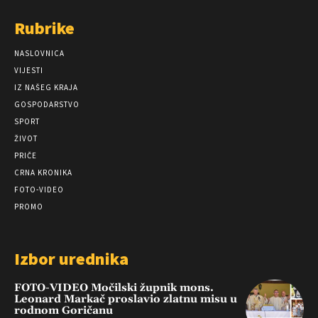
Rubrike
NASLOVNICA
VIJESTI
IZ NAŠEG KRAJA
GOSPODARSTVO
SPORT
ŽIVOT
PRIČE
CRNA KRONIKA
FOTO-VIDEO
PROMO
Izbor urednika
FOTO-VIDEO Močilski župnik mons.
Leonard Markač proslavio zlatnu misu u
rodnom Goričanu