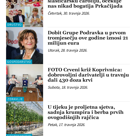
slastičarsku čaroliju, očekuje
nas nikad bogatija Prkačijada
Četvrtak, 30. travnja 2026.
DRUŠTVO
Dobit Grupe Podravka u prvom
tromjesečju ove godine iznosi 21
milijun eura
Utorak, 28. travnja 2026.
GOSPODARSTVO
FOTO Crveni križ Koprivnica:
dobrovoljni darivatelji u travnju
dali 430 doza krvi
Subota, 18. travnja 2026.
ZDRAVLJE
U tijeku je proljetna sjetva,
sadnja krumpira i berba prvih
ovogodišnjih rajčica
Petak, 17. travnja 2026.