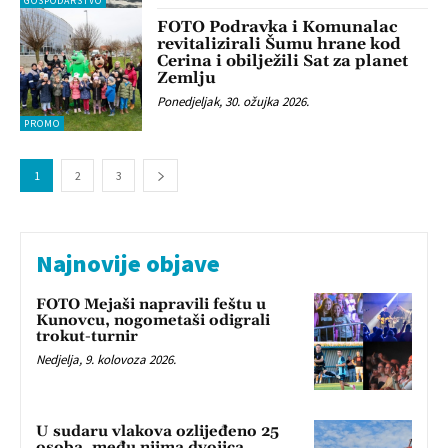
GOSPODARSTVO
FOTO Podravka i Komunalac
revitalizirali Šumu hrane kod
Cerina i obilježili Sat za planet
Zemlju
Ponedjeljak, 30. ožujka 2026.
PROMO
1
2
3
Najnovije objave
FOTO Mejaši napravili feštu u
Kunovcu, nogometaši odigrali
trokut-turnir
Nedjelja, 9. kolovoza 2026.
U sudaru vlakova ozlijeđeno 25
osoba, među njima dvojica