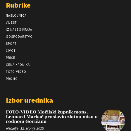
Rubrike
NASLOVNICA
VIJESTI
IZ NAŠEG KRAJA
GOSPODARSTVO
SPORT
ŽIVOT
PRIČE
CRNA KRONIKA
FOTO-VIDEO
PROMO
Izbor urednika
FOTO-VIDEO Močilski župnik mons.
Leonard Markač proslavio zlatnu misu u
rodnom Goričanu
Nedjelja, 12. srpnja 2026.