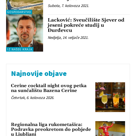
Subota, 7. kolovoza 2021.
GOSPODARSTVO
Lacković: Sveučilište Sjever od
jeseni pokreće studij u
Đurđevcu
Nedjelja, 14. veljače 2021.
IZ NAŠEG KRAJA
Najnovije objave
Cerine cocktail night ovog petka
na sunčalištu Bazena Cerine
Četvrtak, 6. kolovoza 2026.
Regionalna liga rukometašica:
Podravka preokretom do pobjede
u Ljubljani