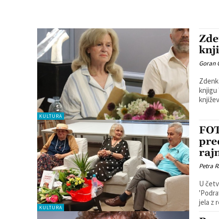
Zde
knji
Goran 
Zdenka
knjigu 'Aurora i ja'. Promo
književ
KULTURA
FOT
pre
raj
Petra R
U četv
'Podra
jela z 
KULTURA