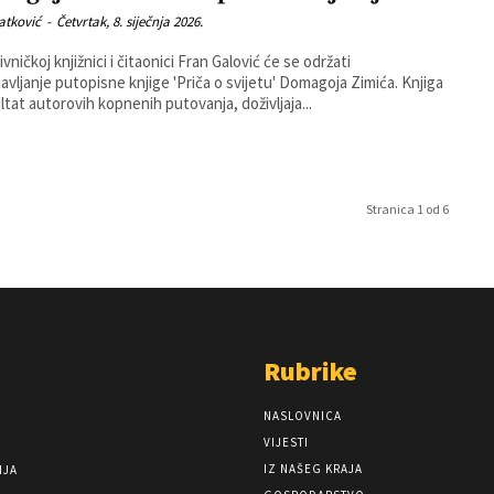
atković
-
Četvrtak, 8. siječnja 2026.
vničkoj knjižnici i čitaonici Fran Galović će se održati
vljanje putopisne knjige 'Priča o svijetu' Domagoja Zimića. Knjiga
ultat autorovih kopnenih putovanja, doživljaja...
Stranica 1 od 6
Rubrike
NASLOVNICA
VIJESTI
IZ NAŠEG KRAJA
NJA