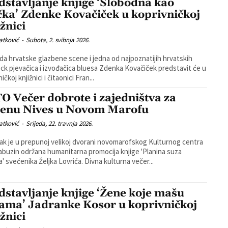
dstavljanje knjige ‘Slobodna kao
ka’ Zdenke Kovačiček u koprivničkoj
žnici
atković
-
Subota, 2. svibnja 2026.
a hrvatske glazbene scene i jedna od najpoznatijih hrvatskih
ock pjevačica i izvođačica bluesa Zdenka Kovačiček predstavit će u
ičkoj knjižnici i čitaonici Fran...
O Večer dobrote i zajedništva za
enu Nives u Novom Marofu
atković
-
Srijeda, 22. travnja 2026.
ak je u prepunoj velikoj dvorani novomarofskog Kulturnog centra
abuzin održana humanitarna promocija knjige 'Planina suza
bogova' svećenika Željka Lovrića. Divna kulturna večer...
dstavljanje knjige ‘Žene koje mašu
ama’ Jadranke Kosor u koprivničkoj
žnici