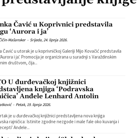
nka Čavić u Koprivnici predstavila
gu ‘Aurora i ja’
Čičin-Mašansker
-
Srijeda, 24. lipnja 2026.
 Čavić u utorak je u koprivničkoj Galeriji Mijo Kovačić predstavila
cija je organizirana u suradnji s Varaždinskim
nim društvom, čija...
O U đurđevačkoj knjižnici
dstavljena knjiga ‘Podravska
ničica’ Anđele Lenhard Antolin
atković
-
Petak, 19. lipnja 2026.
rtak je u đurđevačkoj knjižnici predstavljena nova knjiga
vska rajničica: Istinite zgodne nezgode i male fale oko kuvanja i
recepti' Anđele...