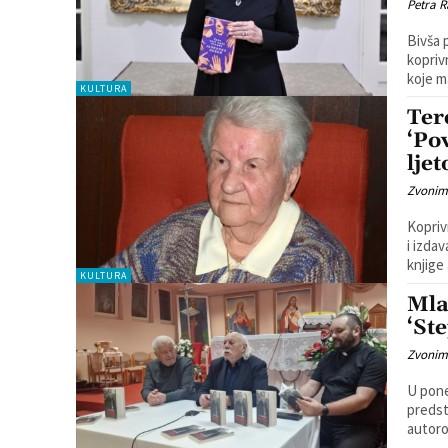
Petra R
Bivša 
kopriv
KULTURA
Ter
‘Po
lje
Zvonim
Kopriv
i izda
knjige
KULTURA
Mla
‘St
Zvonim
U pone
predstav
autoro