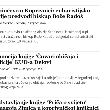
pinčevo u Koprivnici: euharistijsko
vlje predvodi biskup Bože Radoš
ir Markač
-
Subota, 7. veljače 2026.
nu svetkovinu blaženog Alojzija Stepinca u istoimenoj župi u
nici varaždinski biskup Bože Radoš predsjedat će euharistijskim
m u utorak, 10. veljače, u...
mocija knjige ‘Čuvari običaja i
dicije’ KUD-a Delovi
atković
-
Petak, 30. siječnja 2026.
pod nazivom 'Čuvari običaja i tradicije' predstavlja višegodišnji rad,
 ljubav prema očuvanju običaja, folklorne baštine i tradicije
skog kraja te je...
stavljanje knjige ‘Priča o svijetu’
agoja Zimića u koprivničkoj knjižnici