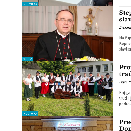
KULTURA
Ste
sla
Zvonim
Na žup
Kopriv
slavlje
VJERA
Pro
tra
Petra R
Knjiga 
trud i
podrav
KULTURA
Pred
Dom