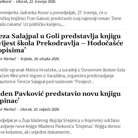
atković
-
Utorak, 21. travnja 2026.
premijerka Jadranka Kosor u ponedjeljak, 27. travnja, će u
ničkoj knjižnici Fran Galović predstaviti svoj najnoviji roman 'Žene
koje mašu rukama'. Uz političku karijeru,...
eza Salajpal u Goli predstavlja knjigu
vijest škola Prekodravlja – Hodočašće
topisima’
ir Markač
-
Srijeda, 18. ožujka 2026.
nički ogranak Matice hrvatske, u suradnji s Osnovnom školom Gola
vačem Mini-print-logom iz Varaždina, organizira predstavljanje
 autorice Tereze Salajpal pod naslovom "Povijest...
den Pavković predstavio novu knjigu
epinac’
ir Markač
-
Utorak, 10. veljače 2026.
djeljak je u Župi blaženog Alojzija Stepinca u Koprivnici održano
ljanje nove knjige Mladena Pavkovića 'Stepinac'. Knjiga donosi
ve kolumne, ali i vrijedne dokumente...