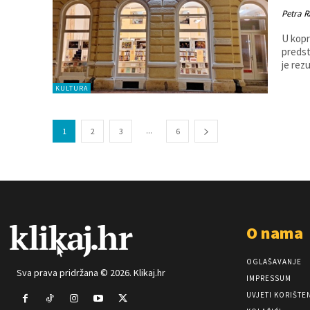
Petra R
U kopri
predsta
je rez
KULTURA
...
1
2
3
6
O nama
OGLAŠAVANJE
Sva prava pridržana © 2026. Klikaj.hr
IMPRESSUM
UVJETI KORIŠTE