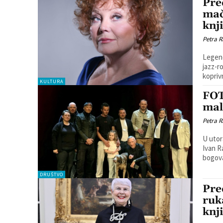
Pre
mač
knji
Petra R
Legend
jazz-r
koprivn
KULTURA
FOT
mal
Petra R
U utor
Ivan R
DRUŠTVO
Pre
ruk
knji