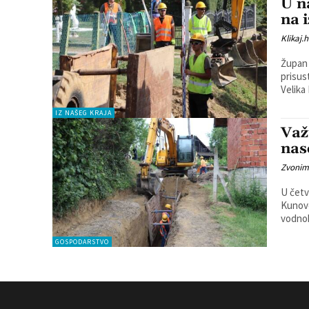
U n
na 
Klikaj.h
Župan 
prisus
IZ NAŠEG KRAJA
Važ
nas
Zvonim
U četv
Kunovec Breg. Ulice koje su o
vodnok
GOSPODARSTVO