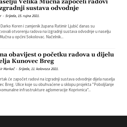
aselju Velika Mučna započeli radovi
izgradnji sustava odvodnje
r
-
Srijeda, 15. rujna 2021.
Darko Koren i zamjenik župana Ratimir Ljubić danas su
tvovali otvorenju radova na izgradnji sustava odvodnje u naselju
Velika Mučna u općini Sokolovac. Načelnik...
na obavijest o početku radova u dijelu
elja Kunovec Breg
ir Markač
-
Srijeda, 11. kolovoza 2021.
rtak će započet radovi na izgradnji sustava odvodnje dijela naselja
buhvaćene u sklopu projekta "Poboljšanje
omunalne infrastrukture aglomeracije Koprivnica"...