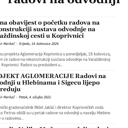
na obavijest o početku radova na
onstrukciji sustava odvodnje na
aždinskoj cesti u Koprivnici
ir Markač
-
Srijeda, 14. kolovoza 2024.
pu projekta Aglomeracija Koprivnica u ponedjeljak, 19. kolovoza,
t će radovi na rekonstrukciji sustava odvodnje na Varaždinskoj
cesti u Koprivnici. Radovi su predviđeni u...
OJEKT AGLOMERACIJE Radovi na
odnji u Hlebinama i Sigecu lijepo
reduju
ir Markač
-
Petak, 4. ožujka 2022.
nički gradonačelnik Mišel Jakšić i direktor Koprivničkih voda
o Petras obišli su u petak radove na odvodnji u naselju Hlebine.
e o radovima...