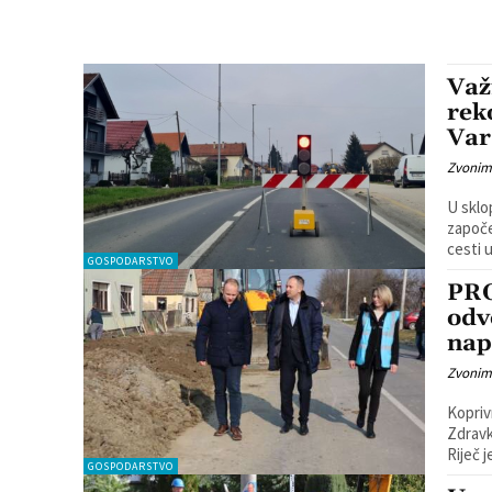
Važ
rek
Var
Zvonim
U sklo
započe
GOSPODARSTVO
PR
odv
nap
Zvonim
Kopriv
Zdravk
Riječ j
GOSPODARSTVO