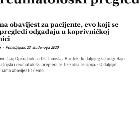
na obavijest za pacijente, evo koji se
 pregledi odgađaju u koprivničkoj
nici
r
-
Ponedjeljak, 23. studenoga 2020.
ivničkoj Općoj bolnici Dr. Tomislav Bardek do daljnjeg se odgođaju
jatrijski i reumatološki pregledi te fizikalna terapija. - O daljnjim
nama obavijestit ćemo...