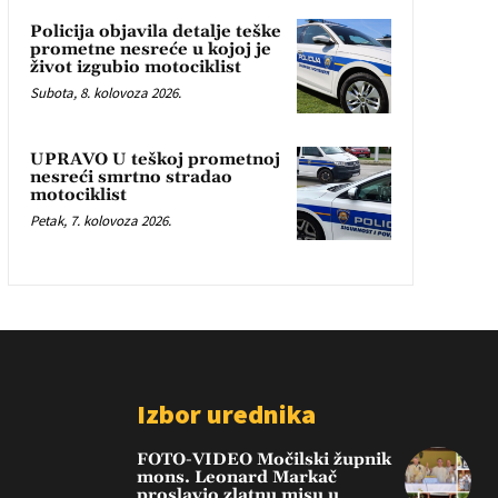
Policija objavila detalje teške
prometne nesreće u kojoj je
život izgubio motociklist
Subota, 8. kolovoza 2026.
UPRAVO U teškoj prometnoj
nesreći smrtno stradao
motociklist
Petak, 7. kolovoza 2026.
Izbor urednika
FOTO-VIDEO Močilski župnik
mons. Leonard Markač
proslavio zlatnu misu u