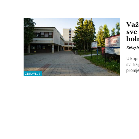
Važ
sve
bol
Klikaj.h
U kopr
svi fizi
promje
ZDRAVLJE