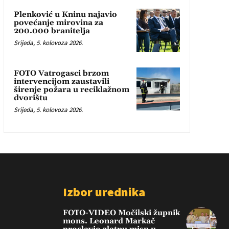
Plenković u Kninu najavio
povećanje mirovina za
200.000 branitelja
Srijeda, 5. kolovoza 2026.
FOTO Vatrogasci brzom
intervencijom zaustavili
širenje požara u reciklažnom
dvorištu
Srijeda, 5. kolovoza 2026.
Izbor urednika
FOTO-VIDEO Močilski župnik
mons. Leonard Markač