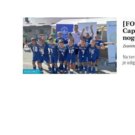
[FO
Cap
nog
Zvonim
Na ter
je odi
NOGOMET