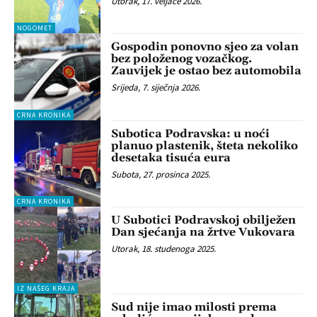
Utorak, 17. veljače 2026.
NOGOMET
Gospodin ponovno sjeo za volan
bez položenog vozačkog.
Zauvijek je ostao bez automobila
Srijeda, 7. siječnja 2026.
CRNA KRONIKA
Subotica Podravska: u noći
planuo plastenik, šteta nekoliko
desetaka tisuća eura
Subota, 27. prosinca 2025.
CRNA KRONIKA
U Subotici Podravskoj obilježen
Dan sjećanja na žrtve Vukovara
Utorak, 18. studenoga 2025.
IZ NAŠEG KRAJA
Sud nije imao milosti prema