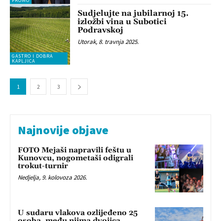
PROMO
Sudjelujte na jubilarnoj 15.
izložbi vina u Subotici
Podravskoj
Utorak, 8. travnja 2025.
GASTRO I DOBRA
KAPLJICA
1
2
3
Najnovije objave
FOTO Mejaši napravili feštu u
Kunovcu, nogometaši odigrali
trokut-turnir
Nedjelja, 9. kolovoza 2026.
U sudaru vlakova ozlijeđeno 25
osoba, među njima dvojica