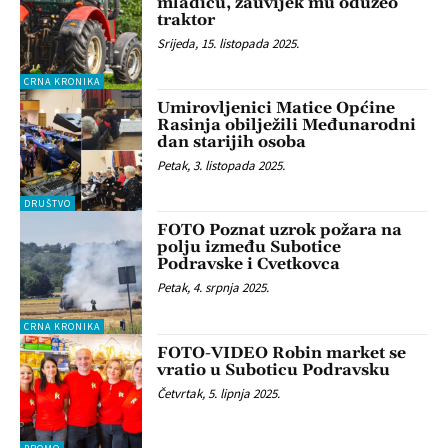
mladiću, zauvijek mu oduzeo
traktor
Srijeda, 15. listopada 2025.
CRNA KRONIKA
Umirovljenici Matice Općine
Rasinja obilježili Međunarodni
dan starijih osoba
Petak, 3. listopada 2025.
DRUŠTVO
FOTO Poznat uzrok požara na
polju između Subotice
Podravske i Cvetkovca
Petak, 4. srpnja 2025.
CRNA KRONIKA
FOTO-VIDEO Robin market se
vratio u Suboticu Podravsku
Četvrtak, 5. lipnja 2025.