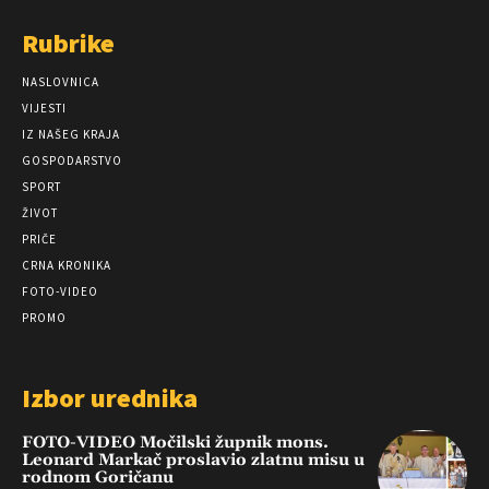
Rubrike
NASLOVNICA
VIJESTI
IZ NAŠEG KRAJA
GOSPODARSTVO
SPORT
ŽIVOT
PRIČE
CRNA KRONIKA
FOTO-VIDEO
PROMO
Izbor urednika
FOTO-VIDEO Močilski župnik mons.
Leonard Markač proslavio zlatnu misu u
rodnom Goričanu