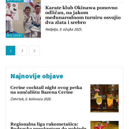
MIX SPORT
Karate klub Okinawa ponovno
odličan, na jakom
međunarodnom turniru osvojio
dva zlata i srebro
Nedjelja, 9. ožujka 2025.
MIX SPORT
1
2
Najnovije objave
Cerine cocktail night ovog petka
na sunčalištu Bazena Cerine
Četvrtak, 6. kolovoza 2026.
Regionalna liga rukometašica:
Podravka preokretom do pobjede