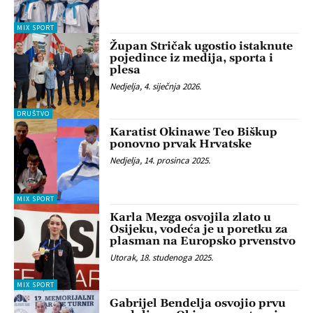
MIX SPORT
Župan Stričak ugostio istaknute
pojedince iz medija, sporta i
plesa
Nedjelja, 4. siječnja 2026.
DRUŠTVO
Karatist Okinawe Teo Biškup
ponovno prvak Hrvatske
Nedjelja, 14. prosinca 2025.
MIX SPORT
Karla Mezga osvojila zlato u
Osijeku, vodeća je u poretku za
plasman na Europsko prvenstvo
Utorak, 18. studenoga 2025.
MIX SPORT
Gabrijel Bendelja osvojio prvu