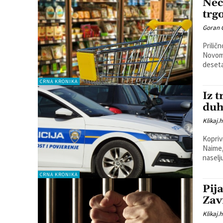
Neć
trg
Goran 
Prilič
Novom Marofu. Naime, nepoznat
deseta
CRNA KRONIKA
Iz 
duh
Klikaj.h
Koprivn
Naime,
naselj
CRNA KRONIKA
Pij
Zav
Klikaj.h