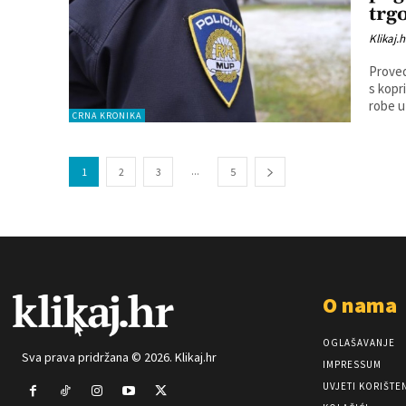
trg
Klikaj.h
Proved
s kopr
robe u 
CRNA KRONIKA
...
1
2
3
5
O nama
OGLAŠAVANJE
Sva prava pridržana © 2026. Klikaj.hr
IMPRESSUM
UVJETI KORIŠTE