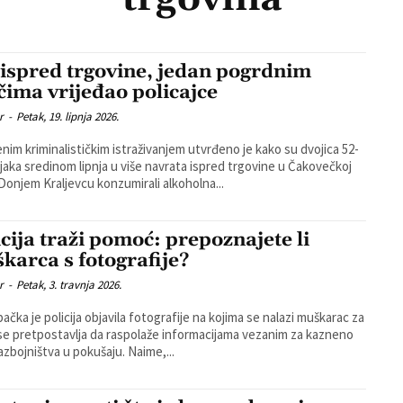
i ispred trgovine, jedan pogrdnim
ečima vrijeđao policajce
r
-
Petak, 19. lipnja 2026.
nim kriminalističkim istraživanjem utvrđeno je kako su dvojica 52-
jaka sredinom lipnja u više navrata ispred trgovine u Čakovečkoj
u Donjem Kraljevcu konzumirali alkoholna...
icija traži pomoć: prepoznajete li
karca s fotografije?
r
-
Petak, 3. travnja 2026.
ačka je policija objavila fotografije na kojima se nalazi muškarac za
se pretpostavlja da raspolaže informacijama vezanim za kazneno
djelo razbojništva u pokušaju. Naime,...