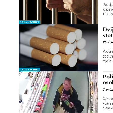
Policij
Križevcima. Naime, 54-godišnjak je pod
19.10 s
CRNA KRONIKA
Dvi
stot
Klikaj.h
Policij
godišn
mješov
CRNA KRONIKA
Pol
oso
Zvonim
Čakove
koju s