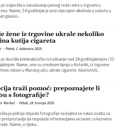
a je izvijestila o narušavanju javnog reda i mira u trgovini u
 utjecajem alkohola u subotu u
ati glasno...
je žene iz trgovine ukrale nekoliko
ina kutija cigareta
r
-
Petak, 1. kolovoza 2025.
a je dovršila kriminalističko istraživanje nad 24-godišnjakinjom i 32-
jakinjom. Naime, one su sredinom lipnja u Kotoribi, iz trgovine
itom robom u Murskoj ulici, ukrale cigarete. Iskoristivši...
icija traži pomoć: prepoznajete li
bu s fotografije?
ir Markač
-
Petak, 18. travnja 2025.
čka je policija objavila fotografije na kojima se nalazi osoba za
e pretpostavlja da raspolaže informacijama vezanim za kazneno
djelo krađe. Naime, u tijeku...