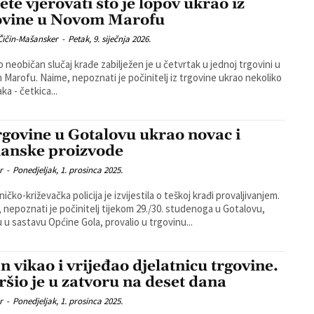
ete vjerovati što je lopov ukrao iz
ovine u Novom Marofu
Čičin-Mašansker
-
Petak, 9. siječnja 2026.
no neobičan slučaj krađe zabilježen je u četvrtak u jednoj trgovini u
i je počinitelj iz trgovine ukrao nekoliko
ka - četkica...
trgovine u Gotalovu ukrao novac i
anske proizvode
r
-
Ponedjeljak, 1. prosinca 2025.
ičko-križevačka policija je izvijestila o teškoj krađi provaljivanjem.
 nepoznati je počinitelj tijekom 29./30. studenoga u Gotalovu,
u u sastavu Općine Gola, provalio u trgovinu...
an vikao i vrijeđao djelatnicu trgovine.
ršio je u zatvoru na deset dana
r
-
Ponedjeljak, 1. prosinca 2025.