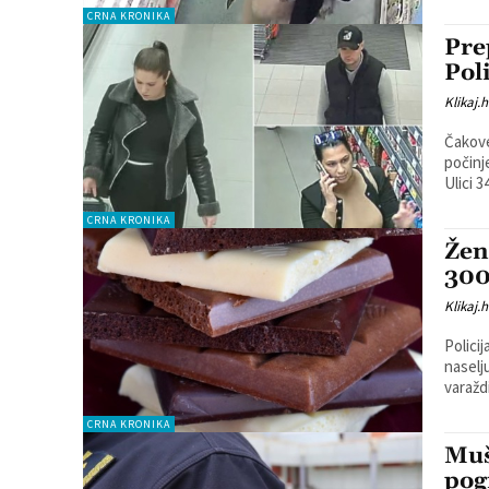
CRNA KRONIKA
Pre
Pol
Klikaj.h
Čakove
počinj
Ulici 3
CRNA KRONIKA
Žen
300
Klikaj.h
Policij
naselju u Varaž
varažd
CRNA KRONIKA
Muš
pog