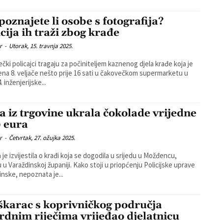
poznajete li osobe s fotografija?
icija ih traži zbog krađe
r
-
Utorak, 15. travnja 2025.
čki policajci tragaju za počiniteljem kaznenog djela krađe koja je
ena 8. veljače nešto prije 16 sati u čakovečkom supermarketu u
4. inženjerijske...
a iz trgovine ukrala čokolade vrijedne
 eura
r
-
Četvrtak, 27. ožujka 2025.
a je izvijestila o krađi koja se dogodila u srijedu u Možđencu,
dinskoj županiji. Kako stoji u priopćenju Policijske uprave
inske, nepoznata je...
karac s koprivničkog područja
rdnim riječima vrijeđao djelatnicu