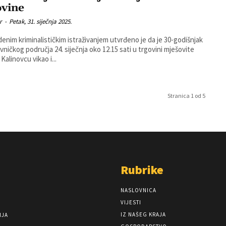
ovine
r
-
Petak, 31. siječnja 2025.
enim kriminalističkim istraživanjem utvrđeno je da je 30-godišnjak
ivničkog područja 24. siječnja oko 12.15 sati u trgovini mješovite
Kalinovcu vikao i...
Stranica 1 od 5
Rubrike
NASLOVNICA
VIJESTI
IZ NAŠEG KRAJA
NJA