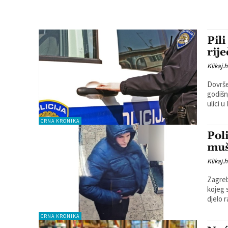
Pil
rij
Klikaj.h
Dovrše
godišn
ulici 
CRNA KRONIKA
Pol
muš
Klikaj.h
Zagreb
kojeg 
CRNA KRONIKA