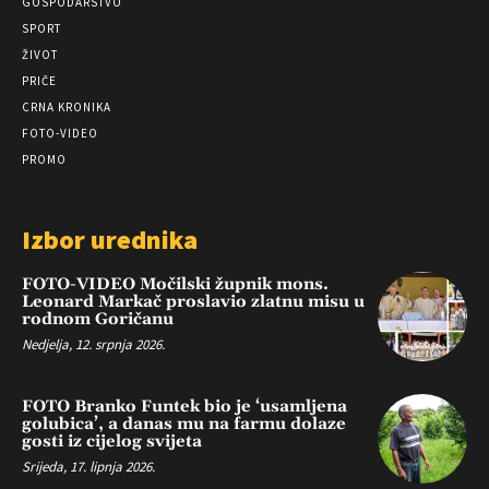
GOSPODARSTVO
SPORT
ŽIVOT
PRIČE
CRNA KRONIKA
FOTO-VIDEO
PROMO
Izbor urednika
FOTO-VIDEO Močilski župnik mons.
Leonard Markač proslavio zlatnu misu u
rodnom Goričanu
Nedjelja, 12. srpnja 2026.
FOTO Branko Funtek bio je ‘usamljena
golubica’, a danas mu na farmu dolaze
gosti iz cijelog svijeta
Srijeda, 17. lipnja 2026.