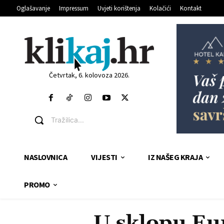
Oglašavanje
Impressum
Uvjeti korištenja
Kolačići
Kontakt
Četvrtak, 6. kolovoza 2026.
Tražilica...
NASLOVNICA
VIJESTI
IZ NAŠEG KRAJA
PROMO
U sklopu Eu