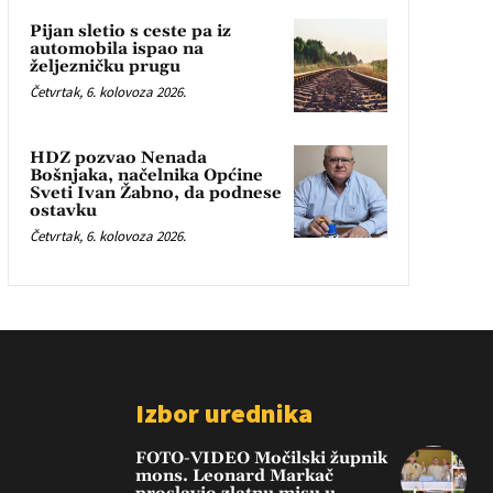
Pijan sletio s ceste pa iz
automobila ispao na
željezničku prugu
Četvrtak, 6. kolovoza 2026.
HDZ pozvao Nenada
Bošnjaka, načelnika Općine
Sveti Ivan Žabno, da podnese
ostavku
Četvrtak, 6. kolovoza 2026.
Izbor urednika
FOTO-VIDEO Močilski župnik
mons. Leonard Markač