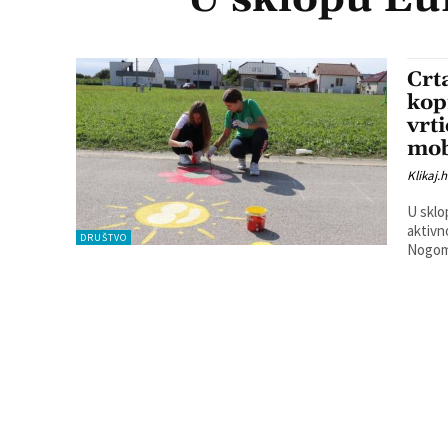
Crt
kop
vrti
mob
Klikaj.h
U sklo
aktivnosti
DRUŠTVO
Nogome