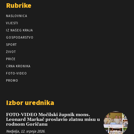
Rubrike
NASLOVNICA
VIJESTI
IZ NAŠEG KRAJA
GOSPODARSTVO
SPORT
ŽIVOT
PRIČE
CRNA KRONIKA
FOTO-VIDEO
PROMO
Izbor urednika
FOTO-VIDEO Močilski župnik mons.
Leonard Markač proslavio zlatnu misu u
rodnom Goričanu
Nedjelja, 12. srpnja 2026.