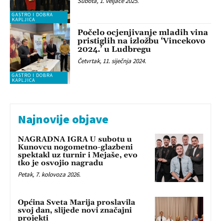
Subota, 1. veljače 2025.
GASTRO I DOBRA
KAPLJICA
Počelo ocjenjivanje mladih vina
pristiglih na izložbu ‘Vincekovo
2024.’ u Ludbregu
Četvrtak, 11. siječnja 2024.
GASTRO I DOBRA
KAPLJICA
Najnovije objave
NAGRADNA IGRA U subotu u
Kunovcu nogometno-glazbeni
spektakl uz turnir i Mejaše, evo
tko je osvojio nagradu
Petak, 7. kolovoza 2026.
Općina Sveta Marija proslavila
svoj dan, slijede novi značajni
projekti