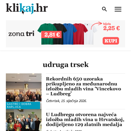
udruga trsek
Rekordnih 650 uzoraka
prikupljeno za međunarodnu
izložbu mladih vina ‘Vincekovo
– Ludbreg’
Četvrtak, 15. siječnja 2026.
GASTRO I DOBRA
KAPLJICA
U Ludbregu otvorena najveća
izložba mladih vina u Hrvatskoj,
dodijeljeno 129 zlatnih medalja