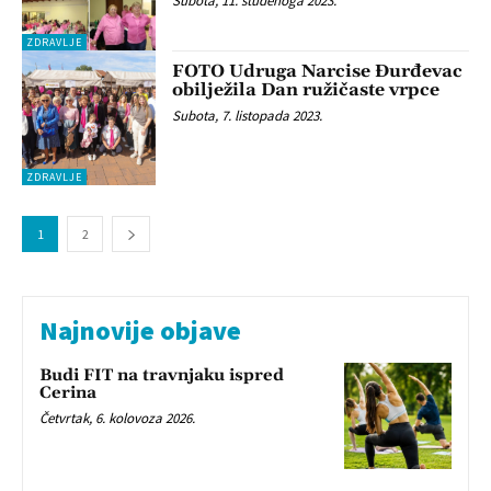
Subota, 11. studenoga 2023.
ZDRAVLJE
FOTO Udruga Narcise Đurđevac
obilježila Dan ružičaste vrpce
Subota, 7. listopada 2023.
ZDRAVLJE
1
2
Najnovije objave
Budi FIT na travnjaku ispred
Cerina
Četvrtak, 6. kolovoza 2026.