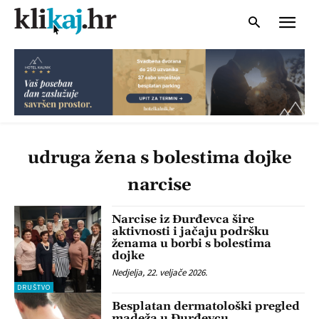
udruga žena s bolestima dojke
narcise
Narcise iz Đurđevca šire
aktivnosti i jačaju podršku
ženama u borbi s bolestima
dojke
Nedjelja, 22. veljače 2026.
DRUŠTVO
Besplatan dermatološki pregled
madeža u Đurđevcu