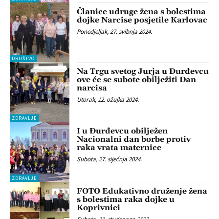
Članice udruge žena s bolestima
dojke Narcise posjetile Karlovac
Ponedjeljak, 27. svibnja 2024.
DRUŠTVO
Na Trgu svetog Jurja u Đurđevcu
ove će se subote obilježiti Dan
narcisa
Utorak, 12. ožujka 2024.
ZDRAVLJE
I u Đurđevcu obilježen
Nacionalni dan borbe protiv
raka vrata maternice
Subota, 27. siječnja 2024.
ZDRAVLJE
FOTO Edukativno druženje žena
s bolestima raka dojke u
Koprivnici