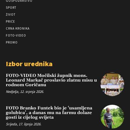
GOSPODARSTVO
SPORT
ŽIVOT
PRIČE
CRNA KRONIKA
FOTO-VIDEO
PROMO
Izbor urednika
FOTO-VIDEO Močilski župnik mons.
Leonard Markač proslavio zlatnu misu u
rodnom Goričanu
Nedjelja, 12. srpnja 2026.
FOTO Branko Funtek bio je ‘usamljena
golubica’, a danas mu na farmu dolaze
gosti iz cijelog svijeta
Srijeda, 17. lipnja 2026.