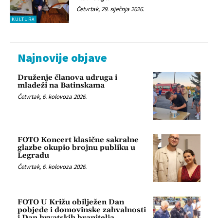
Četvrtak, 29. siječnja 2026.
KULTURA
Najnovije objave
Druženje članova udruga i
mladeži na Batinskama
Četvrtak, 6. kolovoza 2026.
FOTO Koncert klasične sakralne
glazbe okupio brojnu publiku u
Legradu
Četvrtak, 6. kolovoza 2026.
FOTO U Križu obilježen Dan
pobjede i domovinske zahvalnosti
i Dan hrvatskih branitelja