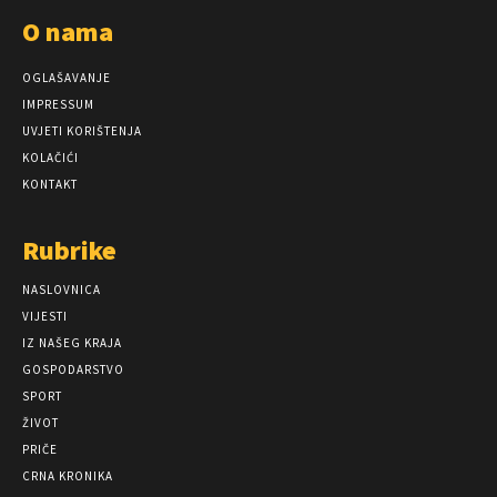
O nama
OGLAŠAVANJE
IMPRESSUM
UVJETI KORIŠTENJA
KOLAČIĆI
KONTAKT
Rubrike
NASLOVNICA
VIJESTI
IZ NAŠEG KRAJA
GOSPODARSTVO
SPORT
ŽIVOT
PRIČE
CRNA KRONIKA