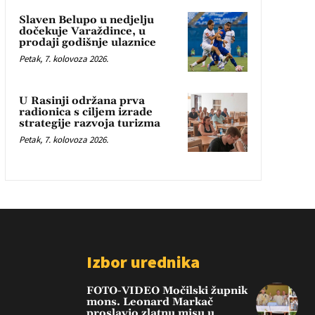
Slaven Belupo u nedjelju
dočekuje Varaždince, u
prodaji godišnje ulaznice
Petak, 7. kolovoza 2026.
U Rasinji održana prva
radionica s ciljem izrade
strategije razvoja turizma
Petak, 7. kolovoza 2026.
Izbor urednika
FOTO-VIDEO Močilski župnik
mons. Leonard Markač
proslavio zlatnu misu u