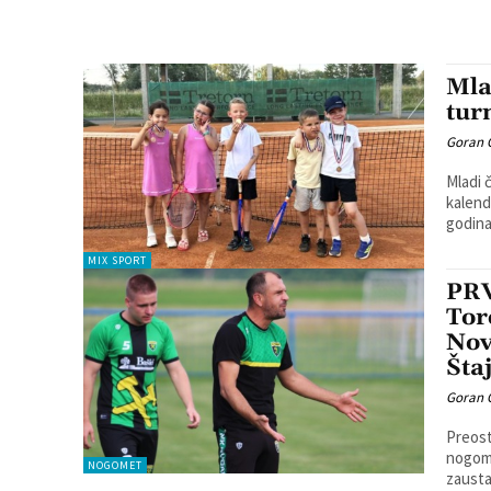
Mla
tur
Goran 
Mladi 
kalend
godina.
MIX SPORT
PRV
Tor
Nov
Šta
Goran 
Preost
nogometn
NOGOMET
zausta