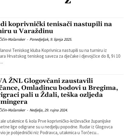
di koprivnički tenisači nastupili na
niru u Varaždinu
Čičin-Mašansker
-
Ponedjeljak, 9. lipnja 2025.
članovi Teniskog kluba Koprivnica nastupili su na turniru iz
ara Hrvatskog teniskog saveza za dječake i djevojčice do 8, 9 i 10
..
A ŽNL Glogovčani zaustavili
čance, Omladincu bodovi u Bregima,
igraci pali u Ždali, teška ozljeda
jmingera
Čičin-Mašansker
-
Nedjelja, 29. rujna 2024.
ale utakmice 6. kola Prve koprivničko-križevačke županijske
e lige odigrane su u nedjelju popodne. Rudar iz Glogovca
vio je pobjednički niz Podravca, utakmica u Torčecu...