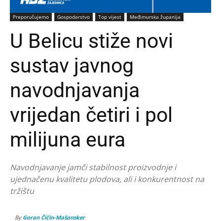
Preporučujemo
Gospodarstvo
Top vijest
Međimurska županija
U Belicu stiže novi
sustav javnog
navodnjavanja
vrijedan četiri i pol
milijuna eura
Navodnjavanje jamči stabilnost proizvodnje i
ujednačenu kvalitetu plodova, ali i konkurentnost na
tržištu
By
Goran Čičin-Mašansker