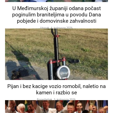
U Međimurskoj županiji odana počast
poginulim braniteljima u povodu Dana
pobjede i domovinske zahvalnosti
Utorak, 4. kolovoza 2026.
Pijan i bez kacige vozio romobil, naletio na
kamen i razbio se
Ponedjeljak, 3. kolovoza 2026.