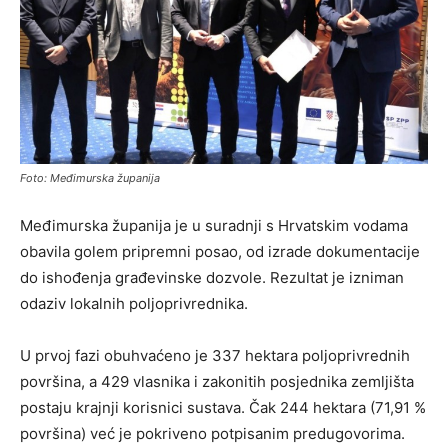
Foto: Međimurska županija
Međimurska županija je u suradnji s Hrvatskim vodama
obavila golem pripremni posao, od izrade dokumentacije
do ishođenja građevinske dozvole. Rezultat je izniman
odaziv lokalnih poljoprivrednika.
U prvoj fazi obuhvaćeno je 337 hektara poljoprivrednih
površina, a 429 vlasnika i zakonitih posjednika zemljišta
postaju krajnji korisnici sustava. Čak 244 hektara (71,91 %
površina) već je pokriveno potpisanim predugovorima.