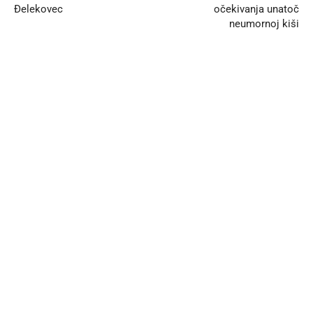
Đelekovec
očekivanja unatoč
neumornoj kiši