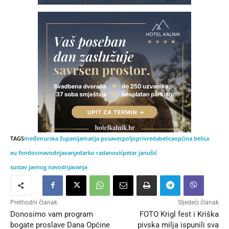
TAGS
međimurska županija
matija posavec
poljoprivreda
belica
općina belica
eu fondovi
navodnjavanje
darko radanović
petar janušić
sustav javnog navodnjavanja
Prethodni članak
Sljedeći članak
Donosimo vam program
FOTO Krigl fest i Kriška
bogate proslave Dana Općine
pivska milja ispunili sva