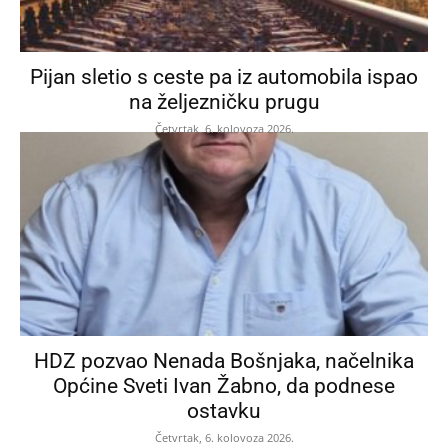
Pijan sletio s ceste pa iz automobila ispao
na željezničku prugu
Četvrtak, 6. kolovoza 2026.
HDZ pozvao Nenada Bošnjaka, načelnika
Općine Sveti Ivan Žabno, da podnese
ostavku
Četvrtak, 6. kolovoza 2026.