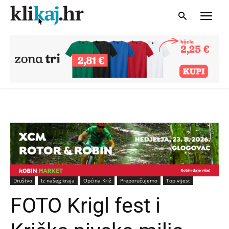
Društvo
Iz našeg kraja
Općina Križ
Preporučujemo
Top vijest
FOTO Krigl fest i