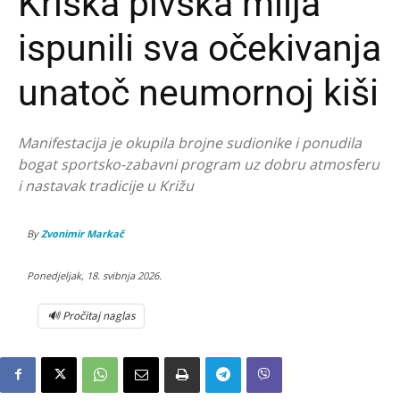
Kriška pivska milja
ispunili sva očekivanja
unatoč neumornoj kiši
Manifestacija je okupila brojne sudionike i ponudila
bogat sportsko-zabavni program uz dobru atmosferu
i nastavak tradicije u Križu
By
Zvonimir Markač
Ponedjeljak, 18. svibnja 2026.
🔊 Pročitaj naglas