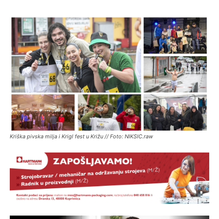
Kriška pivska milja i Krigl fest u Križu // Foto: NIKSIC.raw