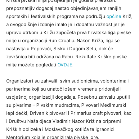
Kriška pivska milja posljednjih je godina prerasla u
prepoznatljiv događaj nastao objedinjavanjem ranijih
sportskih i festivalskih programa na području
općine
Križ,
a ovogodišnje izdanje imalo je i dodatnu važnost jer je
upravo utrkom u Križu započela prva hrvatska liga pivske
milje u organizaciji Run Croatia. Nakon Križa, liga se
nastavlja u Popovači, Sisku i Dugom Selu, dok će
završnica biti održana na Rabu. Rezultate Kriške pivske
milje možete pogledati
OVDJE
.
Organizatori su zahvalili svim sudionicima, volonterima i
partnerima koji su unatoč lošem vremenu pridonijeli
uspješnoj organizaciji događaja. Posebnu zahvalu uputili
su pivarima – Pivskim mudracima, Pivovari Međimurski
lepi dečki, Drivenik pivovari i Primarius craft pivovari, kao
i Društvu Naša djeca Vladimir Nazor Križ na pripremi
Kriških oblizeka i Moslavačkog kotlića te igraonici
Mentorium koja je organizirala pivske igre.