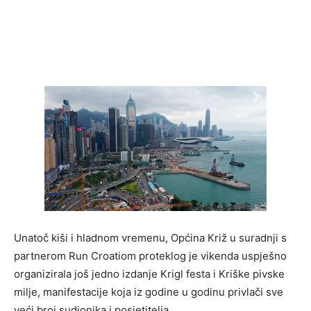
Unatoč kiši i hladnom vremenu, Općina Križ u suradnji s
partnerom Run Croatiom proteklog je vikenda uspješno
organizirala još jedno izdanje Krigl festa i Kriške pivske
milje, manifestacije koja iz godine u godinu privlači sve
veći broj sudionika i posjetitelja.