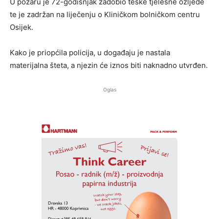
U požaru je 72-godišnjak zadobio teške tjelesne ozljede
te je zadržan na liječenju o Kliničkom bolničkom centru
Osijek.
Kako je priopćila policija, u događaju je nastala
materijalna šteta, a njezin će iznos biti naknadno utvrđen.
Oglas