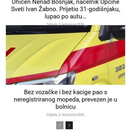
Uhićen Nenad Bošnjak, načelnik Općine
Sveti Ivan Žabno. Prijetio 31-godišnjaku,
lupao po autu…
Srijeda, 5. kolovoza 2026.
Bez vozačke i bez kacige pao s
neregistriranog mopeda, prevezen je u
bolnicu
Srijeda, 5. kolovoza 2026.