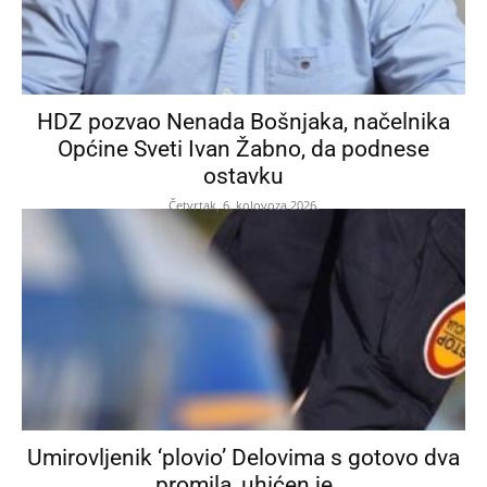
HDZ pozvao Nenada Bošnjaka, načelnika
Općine Sveti Ivan Žabno, da podnese
ostavku
Četvrtak, 6. kolovoza 2026.
Umirovljenik ‘plovio’ Delovima s gotovo dva
promila, uhićen je