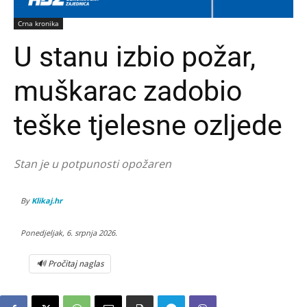
Crna kronika
U stanu izbio požar,
muškarac zadobio
teške tjelesne ozljede
Stan je u potpunosti opožaren
By
Klikaj.hr
Ponedjeljak, 6. srpnja 2026.
🔊 Pročitaj naglas