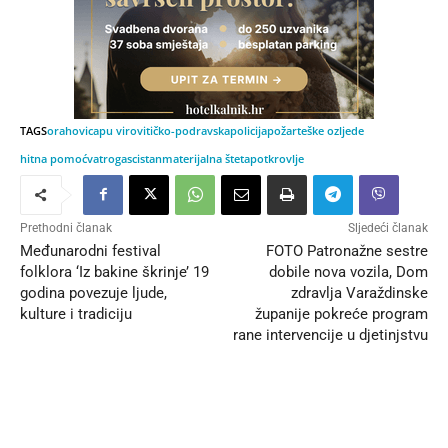
TAGS
orahovica
pu virovitičko-podravska
policija
požar
teške ozljede
hitna pomoć
vatrogasci
stan
materijalna šteta
potkrovlje
Prethodni članak
Sljedeći članak
Međunarodni festival
FOTO Patronažne sestre
folklora ‘Iz bakine škrinje’ 19
dobile nova vozila, Dom
godina povezuje ljude,
zdravlja Varaždinske
kulture i tradiciju
županije pokreće program
rane intervencije u djetinjstvu