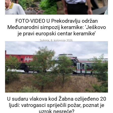
FOTO-VIDEO U Prekodravlju održan
Međunarodni simpozij keramike: ‘Ješkovo
je pravi europski centar keramike’
Subota, 8. kolovoza 2026.
U sudaru vlakova kod Žabna ozlijeđeno 20
ljudi: vatrogasci spriječili požar, poznat je
uzrok nesreće?