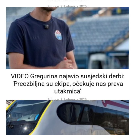
Subota, 8. kolovoza 2026.
VIDEO Gregurina najavio susjedski derbi:
‘Preozbiljna su ekipa, očekuje nas prava
utakmica’
Subota, 8. kolovoza 2026.