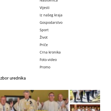
Naslovnica
Vijesti
Iz našeg kraja
Gospodarstvo
Sport
Život
Priče
Crna kronika
Foto-video
Promo
Izbor urednika