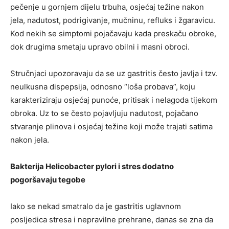
pečenje u gornjem dijelu trbuha, osjećaj težine nakon
jela, nadutost, podrigivanje, mučninu, refluks i žgaravicu.
Kod nekih se simptomi pojačavaju kada preskaču obroke,
dok drugima smetaju upravo obilni i masni obroci.
Stručnjaci upozoravaju da se uz gastritis često javlja i tzv.
neulkusna dispepsija, odnosno “loša probava”, koju
karakteriziraju osjećaj punoće, pritisak i nelagoda tijekom
obroka. Uz to se često pojavljuju nadutost, pojačano
stvaranje plinova i osjećaj težine koji može trajati satima
nakon jela.
Bakterija Helicobacter pylori i stres dodatno
pogoršavaju tegobe
Iako se nekad smatralo da je gastritis uglavnom
posljedica stresa i nepravilne prehrane, danas se zna da