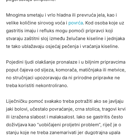
Mnogima smetaju i vrlo hladna ili prevruća jela, kao i
velike količine sirovog voća i
povrća
. Kod osoba koje uz
gastritis imaju i refluks mogu pomoći pripravci koji
stvaraju zaštitni sloj između želučane kiseline i jednjaka
te tako ublažavaju osjećaj pečenja i vraćanja kiseline.
Pojedini ljudi olakšanje pronalaze i u biljnim pripravcima
poput čajeva od sljeza, komorača, matičnjaka ili metvice,
no stručnjaci upozoravaju da ni prirodne pripravke ne
treba koristiti nekontrolirano.
Liječničku pomoć svakako treba potražiti ako se javljaju
jaki bolovi, učestalo povraćanje, crna stolica, tragovi krvi
ili izražena slabost i malaksalost. Iako se gastritis često
doživljava kao “uobičajeni proljetni problem”, riječ je o
stanju koje ne treba zanemarivati jer dugotrajna upala