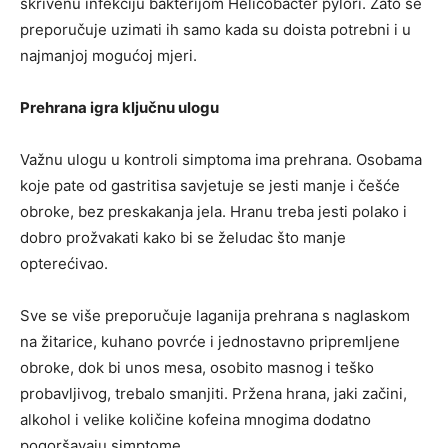
skrivenu infekciju bakterijom Helicobacter pylori. Zato se
preporučuje uzimati ih samo kada su doista potrebni i u
najmanjoj mogućoj mjeri.
Prehrana igra ključnu ulogu
Važnu ulogu u kontroli simptoma ima prehrana. Osobama
koje pate od gastritisa savjetuje se jesti manje i češće
obroke, bez preskakanja jela. Hranu treba jesti polako i
dobro prožvakati kako bi se želudac što manje
opterećivao.
Sve se više preporučuje laganija prehrana s naglaskom
na žitarice, kuhano povrće i jednostavno pripremljene
obroke, dok bi unos mesa, osobito masnog i teško
probavljivog, trebalo smanjiti. Pržena hrana, jaki začini,
alkohol i velike količine kofeina mnogima dodatno
pogoršavaju simptome.