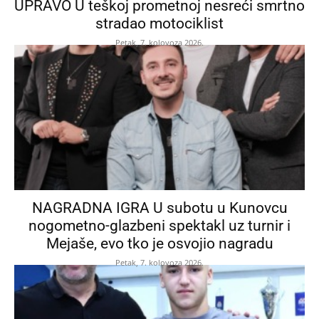
UPRAVO U teškoj prometnoj nesreći smrtno
stradao motociklist
Petak, 7. kolovoza 2026.
NAGRADNA IGRA U subotu u Kunovcu
nogometno-glazbeni spektakl uz turnir i
Mejaše, evo tko je osvojio nagradu
Petak, 7. kolovoza 2026.