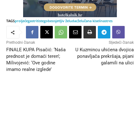
TAGS
proljeće
gastritis
tegobe
osjetljiv želudac
želučana kiselina
stres
Prethodni članak
Sljedeći članak
FINALE KUPA Pisačić: ‘Naša
U Kuzmincu uhićena dvojica
prednost je domaći teren’;
ponavljača prekršaja, pijani
Milivojević: ‘Ove godine
galamili na ulici
imamo realne izglede’