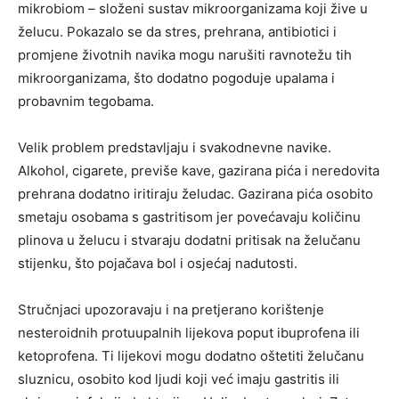
mikrobiom – složeni sustav mikroorganizama koji žive u
želucu. Pokazalo se da stres, prehrana, antibiotici i
promjene životnih navika mogu narušiti ravnotežu tih
mikroorganizama, što dodatno pogoduje upalama i
probavnim tegobama.
Velik problem predstavljaju i svakodnevne navike.
Alkohol, cigarete, previše kave, gazirana pića i neredovita
prehrana dodatno iritiraju želudac. Gazirana pića osobito
smetaju osobama s gastritisom jer povećavaju količinu
plinova u želucu i stvaraju dodatni pritisak na želučanu
stijenku, što pojačava bol i osjećaj nadutosti.
Stručnjaci upozoravaju i na pretjerano korištenje
nesteroidnih protuupalnih lijekova poput ibuprofena ili
ketoprofena. Ti lijekovi mogu dodatno oštetiti želučanu
sluznicu, osobito kod ljudi koji već imaju gastritis ili