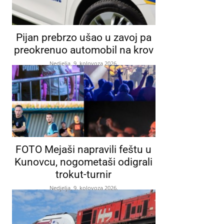
Pijan prebrzo ušao u zavoj pa
preokrenuo automobil na krov
Nedjelja, 9. kolovoza 2026.
FOTO Mejaši napravili feštu u
Kunovcu, nogometaši odigrali
trokut-turnir
Nedjelja, 9. kolovoza 2026.