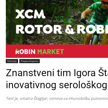
Zdravlje
Preporučujemo
Znanstveni tim Igora Št
inovativnog serološkog
Test je, smatra Štagljar, osnova za imunološku putovnicu,