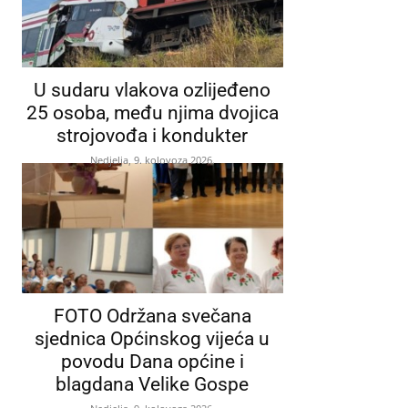
U sudaru vlakova ozlijeđeno
25 osoba, među njima dvojica
strojovođa i kondukter
Nedjelja, 9. kolovoza 2026.
FOTO Održana svečana
sjednica Općinskog vijeća u
povodu Dana općine i
blagdana Velike Gospe