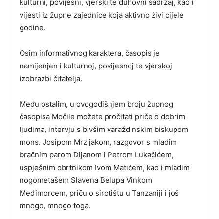
kulturni, povijesni, vjerski te duhovni sadržaj, kao i
vijesti iz župne zajednice koja aktivno živi cijele
godine.
Osim informativnog karaktera, časopis je
namijenjen i kulturnoj, povijesnoj te vjerskoj
izobrazbi čitatelja.
Među ostalim, u ovogodišnjem broju župnog
časopisa Močile možete pročitati priče o dobrim
ljudima, intervju s bivšim varaždinskim biskupom
mons. Josipom Mrzljakom, razgovor s mladim
bračnim parom Dijanom i Petrom Lukačićem,
uspješnim obrtnikom Ivom Matićem, kao i mladim
nogometašem Slavena Belupa Vinkom
Međimorcem, priču o sirotištu u Tanzaniji i još
mnogo, mnogo toga.