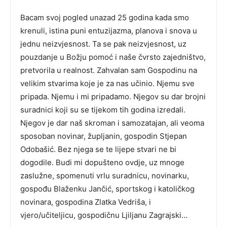
Bacam svoj pogled unazad 25 godina kada smo
krenuli, istina puni entuzijazma, planova i snova u
jednu neizvjesnost. Ta se pak neizvjesnost, uz
pouzdanje u Božju pomoć i naše čvrsto zajedništvo,
pretvorila u realnost. Zahvalan sam Gospodinu na
velikim stvarima koje je za nas učinio. Njemu sve
pripada. Njemu i mi pripadamo. Njegov su dar brojni
suradnici koji su se tijekom tih godina izredali.
Njegov je dar naš skroman i samozatajan, ali veoma
sposoban novinar, župljanin, gospodin Stjepan
Odobašić. Bez njega se te lijepe stvari ne bi
dogodile. Budi mi dopušteno ovdje, uz mnoge
zaslužne, spomenuti vrlu suradnicu, novinarku,
gospođu Blaženku Jančić, sportskog i katoličkog
novinara, gospodina Zlatka Vedriša, i
vjero/učiteljicu, gospodičnu Ljiljanu Zagrajski…