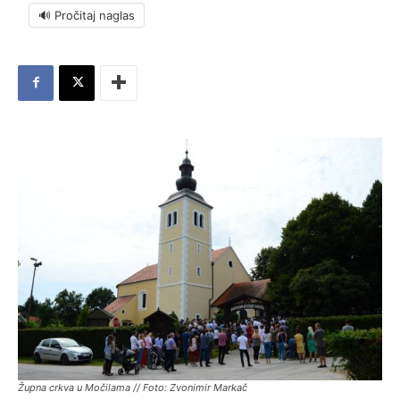
🔊 Pročitaj naglas
Župna crkva u Močilama // Foto: Zvonimir Markač