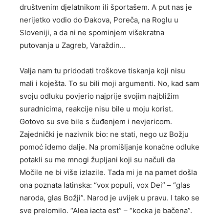
društvenim djelatnikom ili športašem. A put nas je
nerijetko vodio do Đakova, Poreča, na Roglu u
Sloveniji, a da ni ne spominjem višekratna
putovanja u Zagreb, Varaždin…
Valja nam tu pridodati troškove tiskanja koji nisu
mali i koješta. To su bili moji argumenti. No, kad sam
svoju odluku povjerio najprije svojim najbližim
suradnicima, reakcije nisu bile u moju korist.
Gotovo su sve bile s čuđenjem i nevjericom.
Zajednički je nazivnik bio: ne stati, nego uz Božju
pomoć idemo dalje. Na promišljanje konačne odluke
potakli su me mnogi župljani koji su načuli da
Močile ne bi više izlazile. Tada mi je na pamet došla
ona poznata latinska: “vox populi, vox Dei” – “glas
naroda, glas Božji”. Narod je uvijek u pravu. I tako se
sve prelomilo. “Alea iacta est” – “kocka je bačena”.