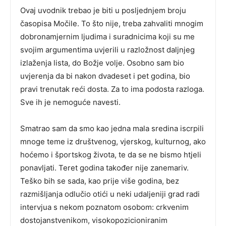
Ovaj uvodnik trebao je biti u posljednjem broju
časopisa Močile. To što nije, treba zahvaliti mnogim
dobronamjernim ljudima i suradnicima koji su me
svojim argumentima uvjerili u razložnost daljnjeg
izlaženja lista, do Božje volje. Osobno sam bio
uvjerenja da bi nakon dvadeset i pet godina, bio
pravi trenutak reći dosta. Za to ima podosta razloga.
Sve ih je nemoguće navesti.
Smatrao sam da smo kao jedna mala sredina iscrpili
mnoge teme iz društvenog, vjerskog, kulturnog, ako
hoćemo i športskog života, te da se ne bismo htjeli
ponavljati. Teret godina također nije zanemariv.
Teško bih se sada, kao prije više godina, bez
razmišljanja odlučio otići u neki udaljeniji grad radi
intervjua s nekom poznatom osobom: crkvenim
dostojanstvenikom, visokopozicioniranim