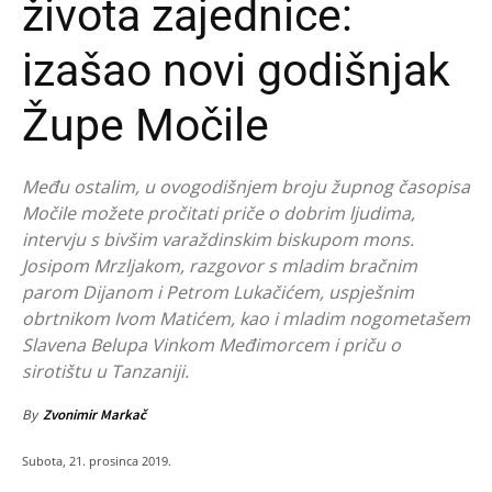
života zajednice:
izašao novi godišnjak
Župe Močile
Među ostalim, u ovogodišnjem broju župnog časopisa
Močile možete pročitati priče o dobrim ljudima,
intervju s bivšim varaždinskim biskupom mons.
Josipom Mrzljakom, razgovor s mladim bračnim
parom Dijanom i Petrom Lukačićem, uspješnim
obrtnikom Ivom Matićem, kao i mladim nogometašem
Slavena Belupa Vinkom Međimorcem i priču o
sirotištu u Tanzaniji.
By
Zvonimir Markač
Subota, 21. prosinca 2019.