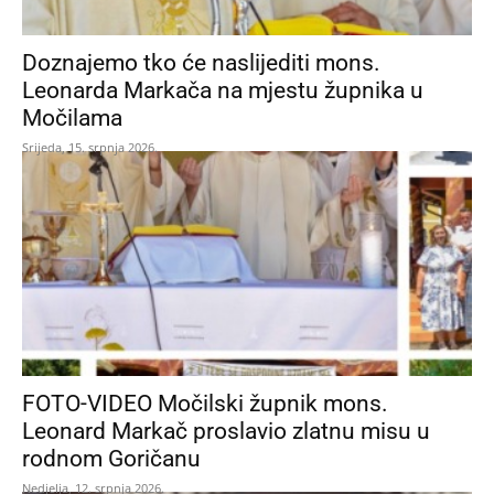
Doznajemo tko će naslijediti mons.
Leonarda Markača na mjestu župnika u
Močilama
Srijeda, 15. srpnja 2026.
FOTO-VIDEO Močilski župnik mons.
Leonard Markač proslavio zlatnu misu u
rodnom Goričanu
Nedjelja, 12. srpnja 2026.