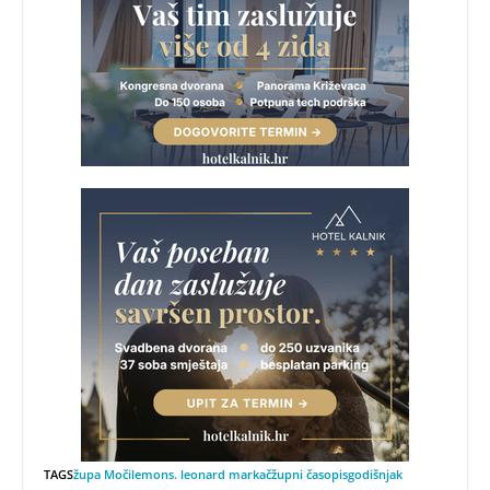
TAGS
župa Močile
mons. leonard markač
župni časopis
godišnjak