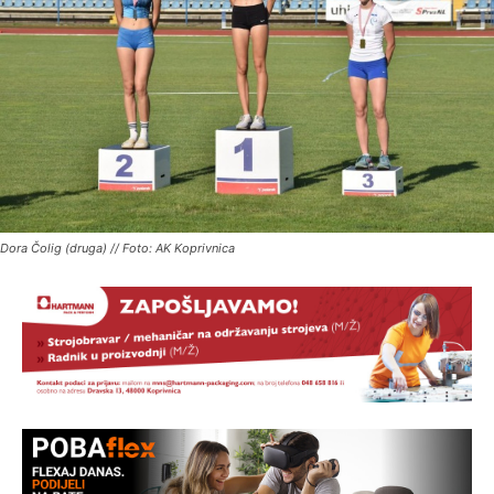
Dora Čolig (druga) // Foto: AK Koprivnica