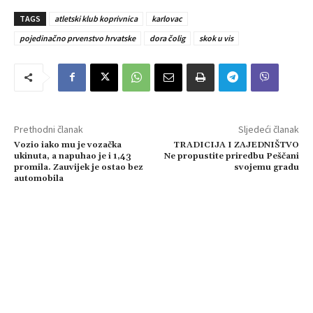
TAGS
atletski klub koprivnica
karlovac
pojedinačno prvenstvo hrvatske
dora čolig
skok u vis
Prethodni članak
Sljedeći članak
Vozio iako mu je vozačka
TRADICIJA I ZAJEDNIŠTVO
ukinuta, a napuhao je i 1,43
Ne propustite priredbu Peščani
promila. Zauvijek je ostao bez
svojemu gradu
automobila