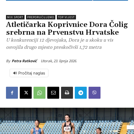
MIX SPORT
PREPORUČUJEMO
TOP VIJEST
Atletičarka Koprivnice Dora Čolig
srebrna na Prvenstvu Hrvatske
U konkurenciji 12 djevojaka, Dora je u skoku u vis
osvojila drugo mjesto preskočivši 1,72 metra
Utorak, 23. lipnja 2026.
By
Petra Ratković
🔊 Pročitaj naglas