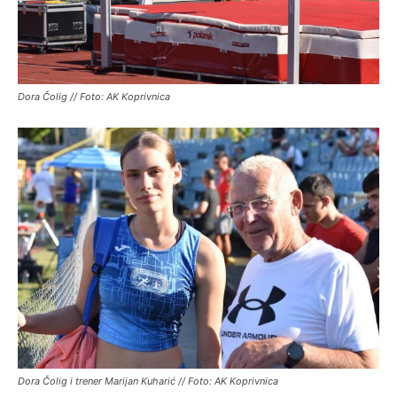
Dora Čolig // Foto: AK Koprivnica
Dora Čolig i trener Marijan Kuharić // Foto: AK Koprivnica