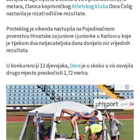
metara, članica koprivničkog
Atletskog kluba
Dora Čolig
nastavila je nizati odlične rezultate.
Proteklog je vikenda nastupila na Pojedinačnom
prvenstvu Hrvatske za juniore i juniorke u Karlovcu koje
je tijekom dva natjecateljska dana donijelo niz vrijednih
rezultata.
U konkurenciji 12 djevojaka,
Dora
je u skoku u vis osvojila
drugo mjesto preskočivši 1,72 metra.