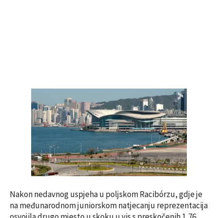
Nakon nedavnog uspjeha u poljskom Racibórzu, gdje je
na međunarodnom juniorskom natjecanju reprezentacija
osvojila drugo mjesto u skoku u vis s preskočenih 1,76