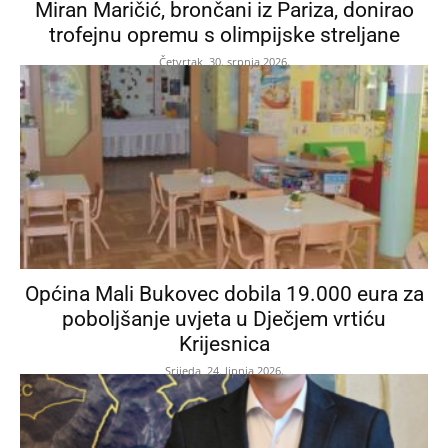
Miran Maričić, brončani iz Pariza, donirao
trofejnu opremu s olimpijske streljane
Četvrtak, 30. srpnja 2026.
Općina Mali Bukovec dobila 19.000 eura za
poboljšanje uvjeta u Dječjem vrtiću
Krijesnica
Srijeda, 24. lipnja 2026.