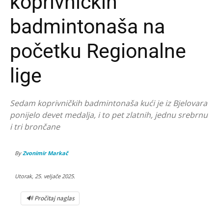
koprivničkih
badmintonaša na
početku Regionalne
lige
Sedam koprivničkih badmintonaša kući je iz Bjelovara
ponijelo devet medalja, i to pet zlatnih, jednu srebrnu
i tri brončane
By
Zvonimir Markač
Utorak, 25. veljače 2025.
🔊 Pročitaj naglas