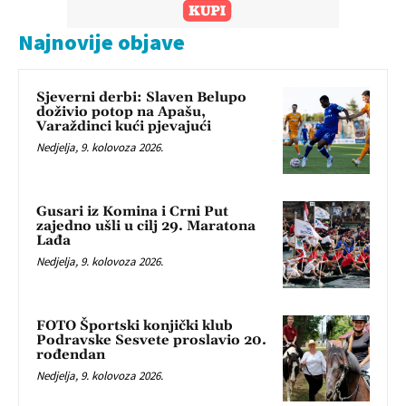
Najnovije objave
Sjeverni derbi: Slaven Belupo
doživio potop na Apašu,
Varaždinci kući pjevajući
Nedjelja, 9. kolovoza 2026.
Gusari iz Komina i Crni Put
zajedno ušli u cilj 29. Maratona
Lađa
Nedjelja, 9. kolovoza 2026.
FOTO Športski konjički klub
Podravske Sesvete proslavio 20.
rođendan
Nedjelja, 9. kolovoza 2026.