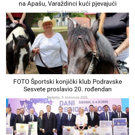
na Apašu, Varaždinci kući pjevajući
Nedjelja, 9. kolovoza 2026.
FOTO Športski konjički klub Podravske
Sesvete proslavio 20. rođendan
Nedjelja, 9. kolovoza 2026.