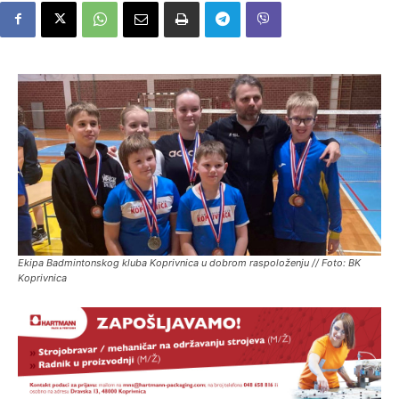
Ekipa Badmintonskog kluba Koprivnica u dobrom raspoloženju // Foto: BK
Koprivnica