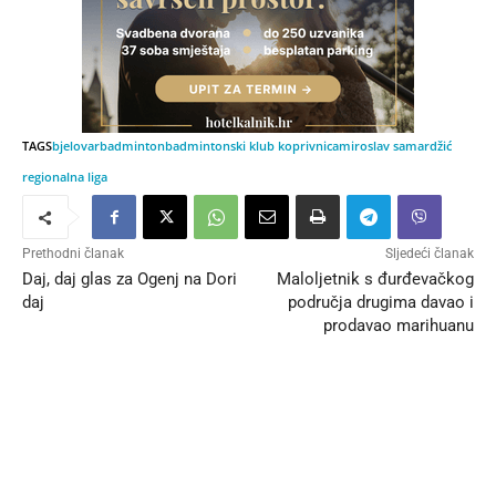
TAGS
bjelovar
badminton
badmintonski klub koprivnica
miroslav samardžić
regionalna liga
Prethodni članak
Sljedeći članak
Daj, daj glas za Ogenj na Dori
Maloljetnik s đurđevačkog
daj
područja drugima davao i
prodavao marihuanu