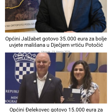
Općini Jalžabet gotovo 35.000 eura za bolje
uvjete mališana u Dječjem vrtiću Potočić
Utorak, 23. lipnja 2026.
Općini Đelekovec gotovo 15.000 eura za